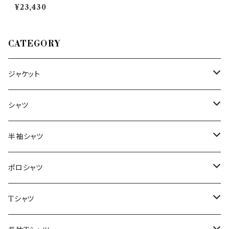
（フィリッポ デ ラウレンティス）
¥23,430
半袖ポロシャツ PLMC 0000
01 35008
CATEGORY
ジャケット
～44/S
シャツ
46/M
～44/S
半袖シャツ
48/L
46/M
～44/S
ポロシャツ
50/XL～
48/L
46/M
～44/S
Tシャツ