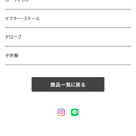
カーディガン
50/XL～
48/L
46/M
～44/S
マフラー・ストール
50/XL～
48/L
46/M
グローブ
50/XL～
48/L
子供服
50/XL～
商品一覧に戻る