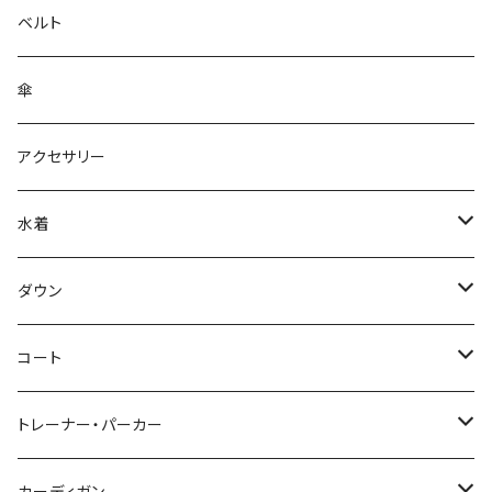
ベルト
傘
アクセサリー
水着
～44/S
ダウン
46/M
～44/S
コート
48/L
46/M
～44/S
トレーナー・パーカー
50/XL～
48/L
46/M
～44/S