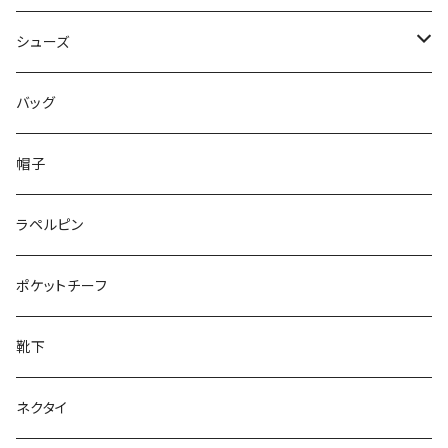
50/XL～
48/L
46/M
～44/S
シューズ
50/XL～
48/L
46/M
～25.5cm
バッグ
50/XL～
48/L
26cm～
帽子
50/XL～
27cm～
ラペルピン
28cm～
ポケットチーフ
靴下
ネクタイ