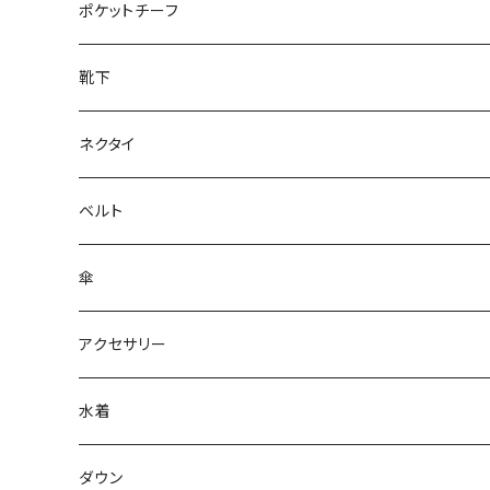
28cm～
ポケットチーフ
靴下
ネクタイ
ベルト
傘
アクセサリー
水着
～44/S
ダウン