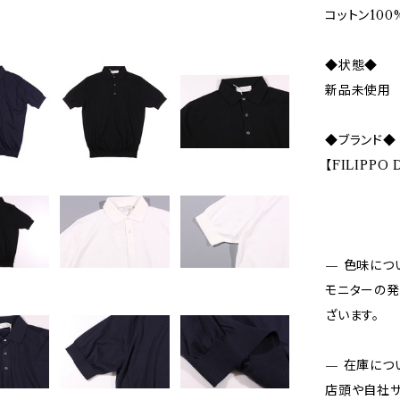
コットン100
◆状態◆
新品未使用
◆ブランド◆
【FILIPPO
— 色味につ
モニターの発
ざいます。
— 在庫につ
店頭や自社サ