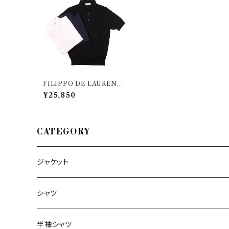
FILIPPO DE LAURENTII
S（フィリッポ デ ラウレンティ
¥25,850
ス） 半袖ポロシャツ PLMC
000001 35017
CATEGORY
ジャケット
～44/S
シャツ
46/M
～44/S
半袖シャツ