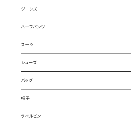
50/XL～
48/L
46/M
～44/S
ジーンズ
50/XL～
48/L
46/M
～44/S
ハーフパンツ
50/XL～
48/L
46/M
～44/S
スーツ
50/XL～
48/L
46/M
～44/S
シューズ
50/XL～
48/L
46/M
～25.5cm
バッグ
50/XL～
48/L
26cm～
帽子
50/XL～
27cm～
ラペルピン