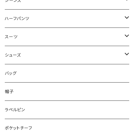
50/XL～
48/L
46/M
～44/S
ジーンズ
50/XL～
48/L
46/M
～44/S
ハーフパンツ
50/XL～
48/L
46/M
～44/S
スーツ
50/XL～
48/L
46/M
～44/S
シューズ
50/XL～
48/L
46/M
～25.5cm
バッグ
50/XL～
48/L
26cm～
帽子
50/XL～
27cm～
ラペルピン
28cm～
ポケットチーフ