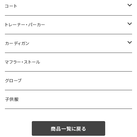
46/M
～44/S
コート
48/L
46/M
～44/S
トレーナー・パーカー
50/XL～
48/L
46/M
～44/S
カーディガン
50/XL～
48/L
46/M
～44/S
マフラー・ストール
50/XL～
48/L
46/M
グローブ
50/XL～
48/L
子供服
50/XL～
商品一覧に戻る