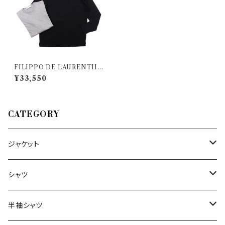
FILIPPO DE LAURENTIIS
（フィリッポ デ ラウレンティス）
¥33,550
丸首セーター GCOML2A CC
14R 35036
CATEGORY
ジャケット
～44/S
シャツ
46/M
～44/S
半袖シャツ