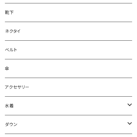
靴下
ネクタイ
ベルト
傘
アクセサリー
水着
～44/S
ダウン