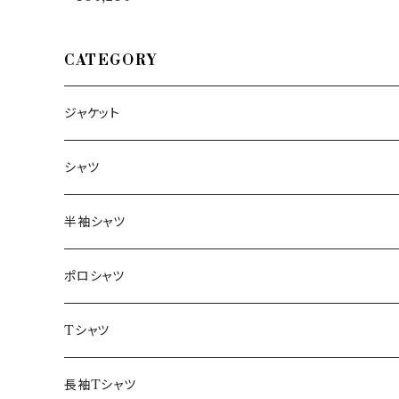
ス） 半袖ポロシャツ PL1MC
SU18R3 35013
CATEGORY
ジャケット
～44/S
シャツ
46/M
～44/S
半袖シャツ
48/L
46/M
～44/S
ポロシャツ
50/XL～
48/L
46/M
～44/S
Tシャツ
50/XL～
48/L
46/M
～44/S
長袖Tシャツ