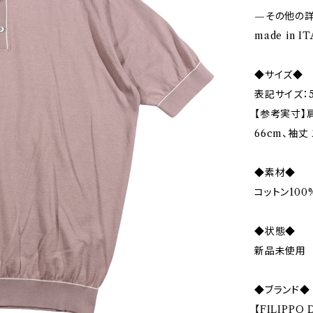
—その他の
made in I
◆サイズ◆
表記サイズ：5
【参考実寸】肩
66cm、袖丈 
◆素材◆
コットン100
◆状態◆
新品未使用
◆ブランド◆
【FILIPPO