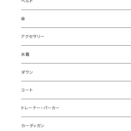
ベルト
傘
アクセサリー
水着
～44/S
ダウン
46/M
～44/S
コート
48/L
46/M
～44/S
トレーナー・パーカー
50/XL～
48/L
46/M
～44/S
カーディガン