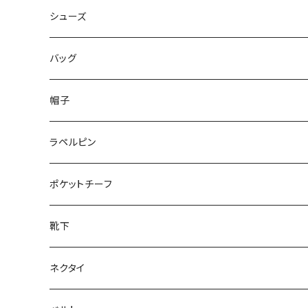
50/XL～
48/L
46/M
～44/S
シューズ
50/XL～
48/L
46/M
～25.5cm
バッグ
50/XL～
48/L
26cm～
帽子
50/XL～
27cm～
ラペルピン
28cm～
ポケットチーフ
靴下
ネクタイ