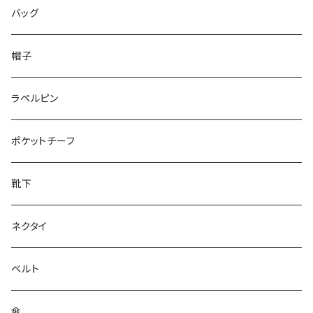
50/XL～
48/L
46/M
～25.5cm
バッグ
50/XL～
48/L
26cm～
帽子
50/XL～
27cm～
ラペルピン
28cm～
ポケットチーフ
靴下
ネクタイ
ベルト
傘