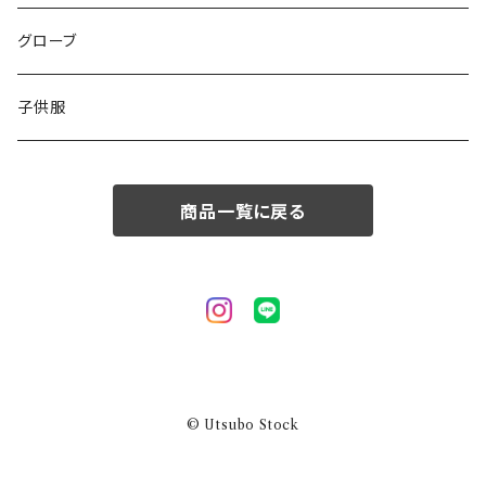
50/XL～
48/L
46/M
グローブ
50/XL～
48/L
子供服
50/XL～
商品一覧に戻る
© Utsubo Stock