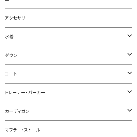
アクセサリー
水着
～44/S
ダウン
46/M
～44/S
コート
48/L
46/M
～44/S
トレーナー・パーカー
50/XL～
48/L
46/M
～44/S
カーディガン
50/XL～
48/L
46/M
～44/S
マフラー・ストール