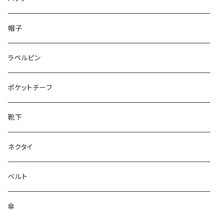
50/XL～
48/L
26cm～
帽子
50/XL～
27cm～
ラペルピン
28cm～
ポケットチーフ
靴下
ネクタイ
ベルト
傘