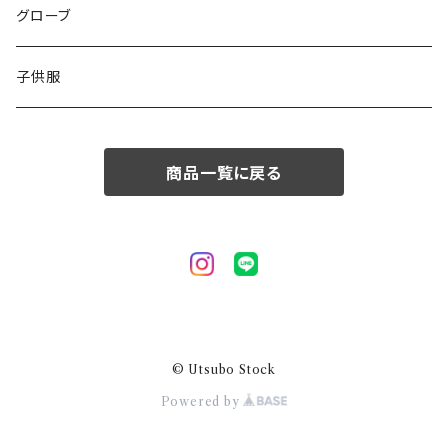
50/XL～
48/L
46/M
グローブ
50/XL～
48/L
子供服
50/XL～
商品一覧に戻る
© Utsubo Stock
Powered by