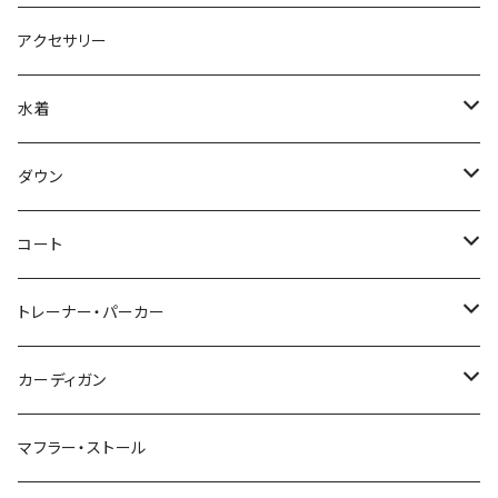
アクセサリー
水着
～44/S
ダウン
46/M
～44/S
コート
48/L
46/M
～44/S
トレーナー・パーカー
50/XL～
48/L
46/M
～44/S
カーディガン
50/XL～
48/L
46/M
～44/S
マフラー・ストール