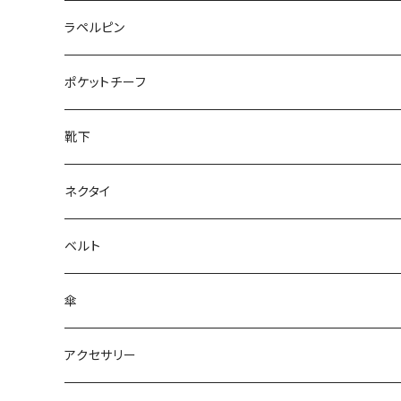
50/XL～
27cm～
ラペルピン
28cm～
ポケットチーフ
靴下
ネクタイ
ベルト
傘
アクセサリー