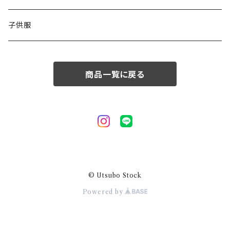
50/XL～
48/L
子供服
50/XL～
商品一覧に戻る
© Utsubo Stock
Powered by