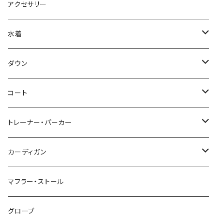
アクセサリー
水着
～44/S
ダウン
46/M
～44/S
コート
48/L
46/M
～44/S
トレーナー・パーカー
50/XL～
48/L
46/M
～44/S
カーディガン
50/XL～
48/L
46/M
～44/S
マフラー・ストール
50/XL～
48/L
46/M
グローブ