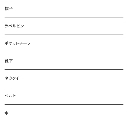
50/XL～
48/L
26cm～
帽子
50/XL～
27cm～
ラペルピン
28cm～
ポケットチーフ
靴下
ネクタイ
ベルト
傘