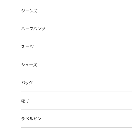
50/XL～
48/L
46/M
～44/S
ジーンズ
50/XL～
48/L
46/M
～44/S
ハーフパンツ
50/XL～
48/L
46/M
～44/S
スーツ
50/XL～
48/L
46/M
～44/S
シューズ
50/XL～
48/L
46/M
～25.5cm
バッグ
50/XL～
48/L
26cm～
帽子
50/XL～
27cm～
ラペルピン