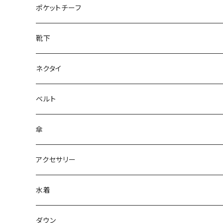
28cm～
ポケットチーフ
靴下
ネクタイ
ベルト
傘
アクセサリー
水着
～44/S
ダウン