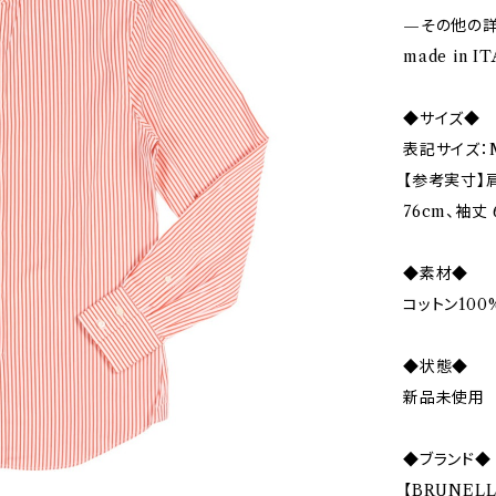
—その他の
made in IT
◆サイズ◆
表記サイズ：
【参考実寸】肩
76cm、袖丈 
◆素材◆
コットン100
◆状態◆
新品未使用
◆ブランド◆
【BRUNEL