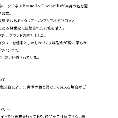
ネロ クチネリ(Brunello Cucinelli)が自身の名を冠
を設立。
の故郷でもあるイタリア・ウンブリア地方ソロメオ
o)にある14世紀に建築されたお城を購入。
復し、ブランドの本社とした。
・イタリーを信条としたものづくりは品質が高く、柔らか
デザインまで、
に高く評価されている。
いて —
色具合によって、実際の色と異なって見える場合がご
いて —
イトでも販売を行っており、商品をご用意できない場