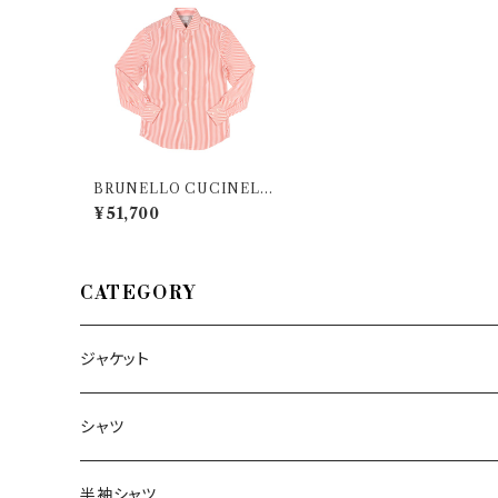
BRUNELLO CUCINELLI
（ブルネロクチネリ） 長袖シャ
¥51,700
ツ MW6021718 25612
CATEGORY
ジャケット
～44/S
シャツ
46/M
～44/S
半袖シャツ