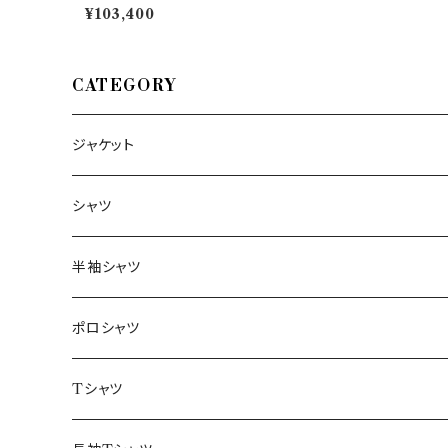
ージャケット E4013 28947
¥103,400
CATEGORY
ジャケット
～44/S
シャツ
46/M
～44/S
半袖シャツ
48/L
46/M
～44/S
ポロシャツ
50/XL～
48/L
46/M
～44/S
Tシャツ