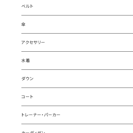
ベルト
傘
アクセサリー
水着
～44/S
ダウン
46/M
～44/S
コート
48/L
46/M
～44/S
トレーナー・パーカー
50/XL～
48/L
46/M
～44/S