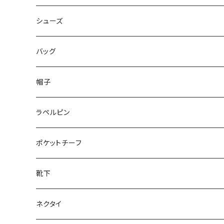
50/XL～
48/L
46/M
～44/S
シューズ
50/XL～
48/L
46/M
～25.5cm
バッグ
50/XL～
48/L
26cm～
帽子
50/XL～
27cm～
ラペルピン
28cm～
ポケットチーフ
靴下
ネクタイ