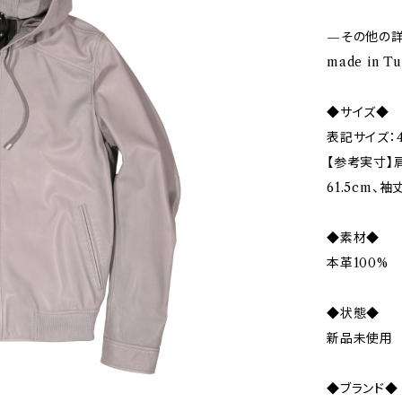
—その他の
made in T
◆サイズ◆
表記サイズ：4
【参考実寸】肩
61.5cm、袖
◆素材◆
本革100%
◆状態◆
新品未使用
◆ブランド◆