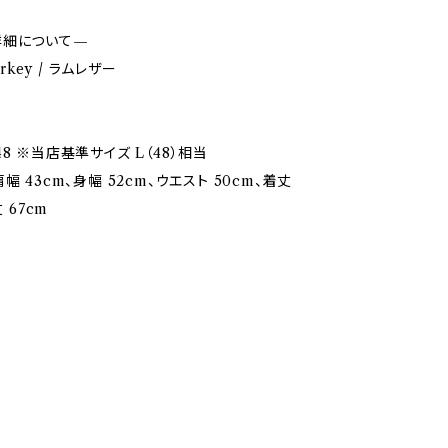
詳細について—
urkey / ラムレザー
8 ※当店基準サイズ L（48）相当
幅 43cm、身幅 52cm、ウエスト 50cm、着丈
丈 67cm