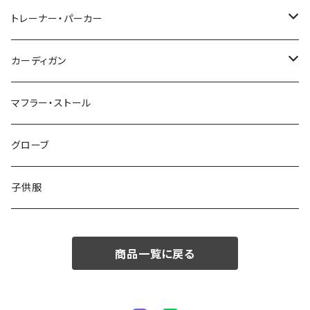
48/L
46/M
～44/S
トレーナー・パーカー
50/XL～
48/L
46/M
～44/S
カーディガン
50/XL～
48/L
46/M
～44/S
マフラー・ストール
50/XL～
48/L
46/M
グローブ
50/XL～
48/L
子供服
50/XL～
商品一覧に戻る