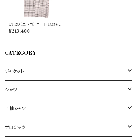
ETRO（エトロ） コート 1C344
28637
¥213,400
CATEGORY
ジャケット
～44/S
シャツ
46/M
～44/S
半袖シャツ
48/L
46/M
～44/S
ポロシャツ