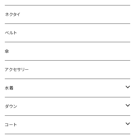
ネクタイ
ベルト
傘
アクセサリー
水着
～44/S
ダウン
46/M
～44/S
コート