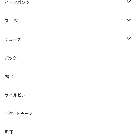
50/XL～
48/L
46/M
～44/S
ハーフパンツ
50/XL～
48/L
46/M
～44/S
スーツ
50/XL～
48/L
46/M
～44/S
シューズ
50/XL～
48/L
46/M
～25.5cm
バッグ
50/XL～
48/L
26cm～
帽子
50/XL～
27cm～
ラペルピン
28cm～
ポケットチーフ
靴下