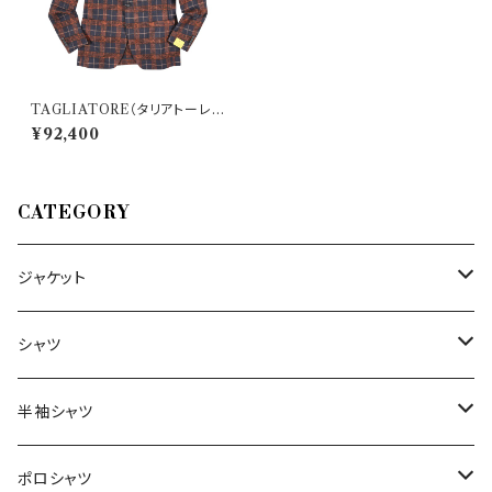
TAGLIATORE（タリアトーレ）
ジャケット 1SMC26K 26510
¥92,400
CATEGORY
ジャケット
～44/S
シャツ
46/M
～44/S
半袖シャツ
48/L
46/M
～44/S
ポロシャツ