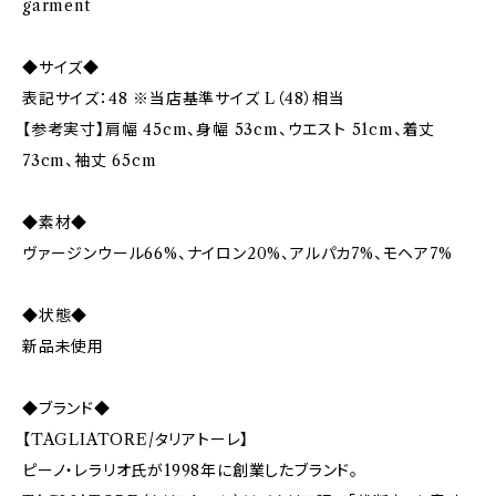
garment
◆サイズ◆
表記サイズ：48 ※当店基準サイズ L（48）相当
【参考実寸】肩幅 45cm、身幅 53cm、ウエスト 51cm、着丈
73cm、袖丈 65cm
◆素材◆
ヴァージンウール66%、ナイロン20%、アルパカ7%、モヘア7%
◆状態◆
新品未使用
◆ブランド◆
【TAGLIATORE/タリアトーレ】
ピーノ・レラリオ氏が1998年に創業したブランド。