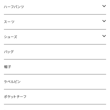
50/XL～
48/L
46/M
～44/S
ハーフパンツ
50/XL～
48/L
46/M
～44/S
スーツ
50/XL～
48/L
46/M
～44/S
シューズ
50/XL～
48/L
46/M
～25.5cm
バッグ
50/XL～
48/L
26cm～
帽子
50/XL～
27cm～
ラペルピン
28cm～
ポケットチーフ