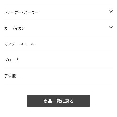
48/L
46/M
～44/S
トレーナー・パーカー
50/XL～
48/L
46/M
～44/S
カーディガン
50/XL～
48/L
46/M
～44/S
マフラー・ストール
50/XL～
48/L
46/M
グローブ
50/XL～
48/L
子供服
50/XL～
商品一覧に戻る