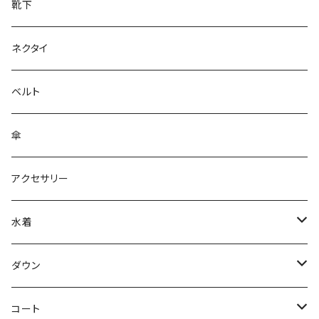
靴下
ネクタイ
ベルト
傘
アクセサリー
水着
～44/S
ダウン
46/M
～44/S
コート