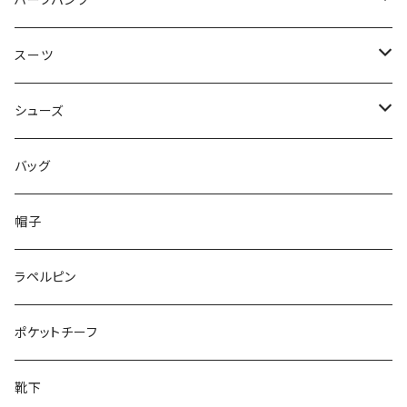
ハーフパンツ
50/XL～
48/L
46/M
～44/S
スーツ
50/XL～
48/L
46/M
～44/S
シューズ
50/XL～
48/L
46/M
～25.5cm
バッグ
50/XL～
48/L
26cm～
帽子
50/XL～
27cm～
ラペルピン
28cm～
ポケットチーフ
靴下