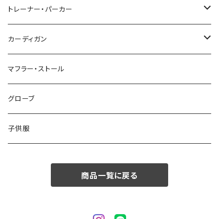
48/L
46/M
～44/S
トレーナー・パーカー
50/XL～
48/L
46/M
～44/S
カーディガン
50/XL～
48/L
46/M
～44/S
マフラー・ストール
50/XL～
48/L
46/M
グローブ
50/XL～
48/L
子供服
50/XL～
商品一覧に戻る