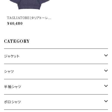
TAGLIATORE（タリアトーレ）
丸首セーター MGLTR540 30
¥40,480
636
CATEGORY
ジャケット
～44/S
シャツ
46/M
～44/S
半袖シャツ
48/L
46/M
～44/S
ポロシャツ