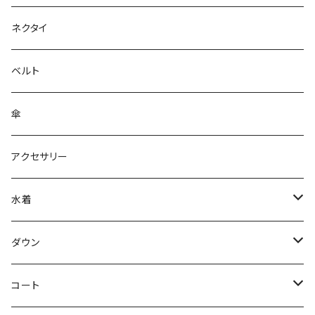
ネクタイ
ベルト
傘
アクセサリー
水着
～44/S
ダウン
46/M
～44/S
コート