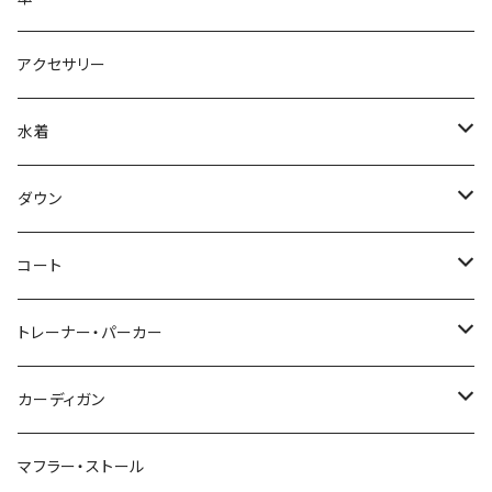
アクセサリー
水着
～44/S
ダウン
46/M
～44/S
コート
48/L
46/M
～44/S
トレーナー・パーカー
50/XL～
48/L
46/M
～44/S
カーディガン
50/XL～
48/L
46/M
～44/S
マフラー・ストール