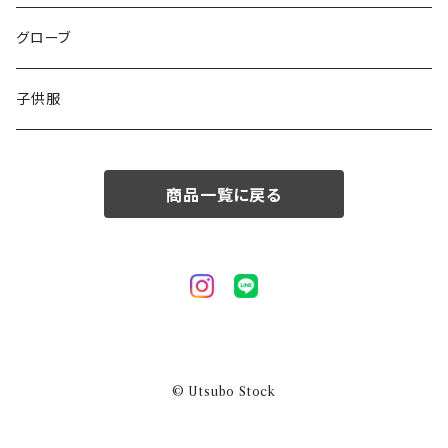
50/XL～
48/L
46/M
グローブ
50/XL～
48/L
子供服
50/XL～
商品一覧に戻る
© Utsubo Stock