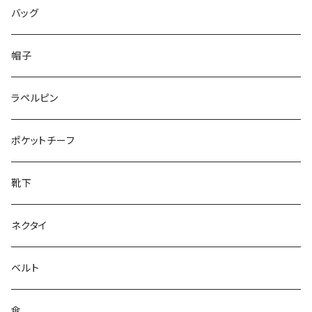
50/XL～
48/L
46/M
～25.5cm
バッグ
50/XL～
48/L
26cm～
帽子
50/XL～
27cm～
ラペルピン
28cm～
ポケットチーフ
靴下
ネクタイ
ベルト
傘