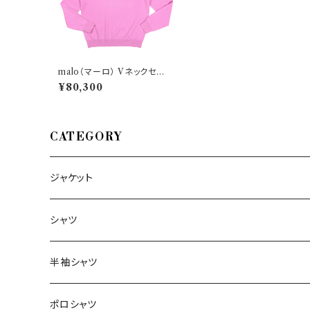
malo（マーロ） Vネックセータ
ー UMB006 F1K02 28716
¥80,300
CATEGORY
ジャケット
～44/S
シャツ
46/M
～44/S
半袖シャツ
48/L
46/M
～44/S
ポロシャツ