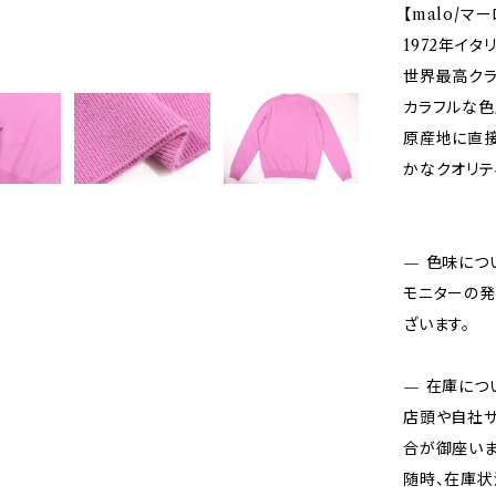
【malo/マー
1972年イ
世界最高クラ
カラフルな色
原産地に直接
かなクオリテ
— 色味につ
モニターの発
ざいます。
— 在庫につ
店頭や自社サ
合が御座いま
随時、在庫状