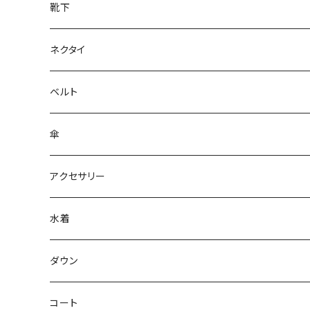
靴下
ネクタイ
ベルト
傘
アクセサリー
水着
～44/S
ダウン
46/M
～44/S
コート