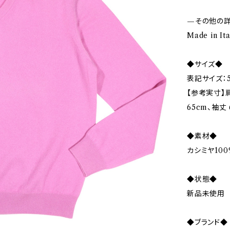
—その他の
Made in It
◆サイズ◆
表記サイズ：5
【参考実寸】肩
65cm、袖丈 
◆素材◆
カシミヤ100
◆状態◆
新品未使用
◆ブランド◆