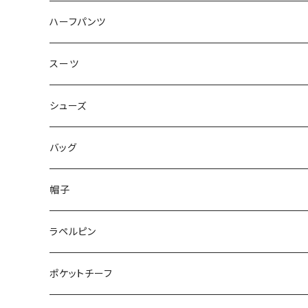
50/XL～
48/L
46/M
～44/S
ハーフパンツ
50/XL～
48/L
46/M
～44/S
スーツ
50/XL～
48/L
46/M
～44/S
シューズ
50/XL～
48/L
46/M
～25.5cm
バッグ
50/XL～
48/L
26cm～
帽子
50/XL～
27cm～
ラペルピン
28cm～
ポケットチーフ