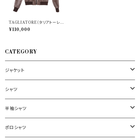
TAGLIATORE（タリアトーレ）
ブルゾン COLBY-T 29881
¥110,000
CATEGORY
ジャケット
～44/S
シャツ
46/M
～44/S
半袖シャツ
48/L
46/M
～44/S
ポロシャツ