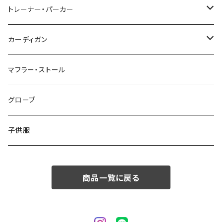
48/L
46/M
～44/S
トレーナー・パーカー
50/XL～
48/L
46/M
～44/S
カーディガン
50/XL～
48/L
46/M
～44/S
マフラー・ストール
50/XL～
48/L
46/M
グローブ
50/XL～
48/L
子供服
50/XL～
商品一覧に戻る