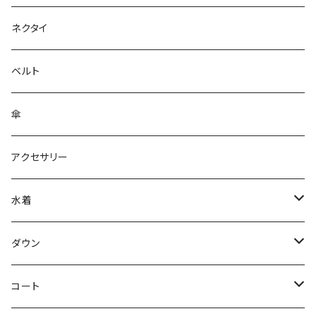
ネクタイ
ベルト
傘
アクセサリー
水着
～44/S
ダウン
46/M
～44/S
コート