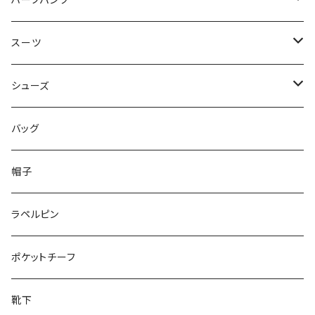
ハーフパンツ
50/XL～
48/L
46/M
～44/S
スーツ
50/XL～
48/L
46/M
～44/S
シューズ
50/XL～
48/L
46/M
～25.5cm
バッグ
50/XL～
48/L
26cm～
帽子
50/XL～
27cm～
ラペルピン
28cm～
ポケットチーフ
靴下