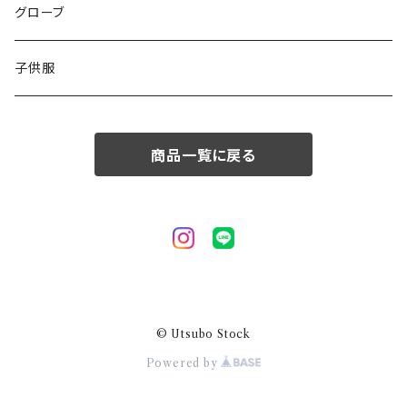
50/XL～
48/L
46/M
グローブ
50/XL～
48/L
子供服
50/XL～
商品一覧に戻る
© Utsubo Stock
Powered by