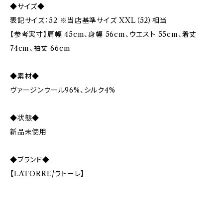
◆サイズ◆
表記サイズ：52 ※当店基準サイズ XXL（52）相当
【参考実寸】肩幅 45cm、身幅 56cm、ウエスト 55cm、着丈
74cm、袖丈 66cm
◆素材◆
ヴァージンウール96%、シルク4%
◆状態◆
新品未使用
◆ブランド◆
【LATORRE/ラトーレ】