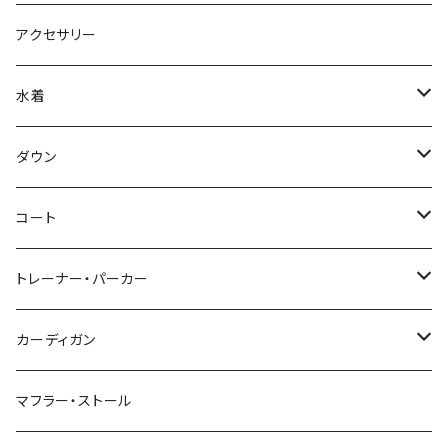
アクセサリー
水着
～44/S
ダウン
46/M
～44/S
コート
48/L
46/M
～44/S
トレーナー・パーカー
50/XL～
48/L
46/M
～44/S
カーディガン
50/XL～
48/L
46/M
～44/S
マフラー・ストール