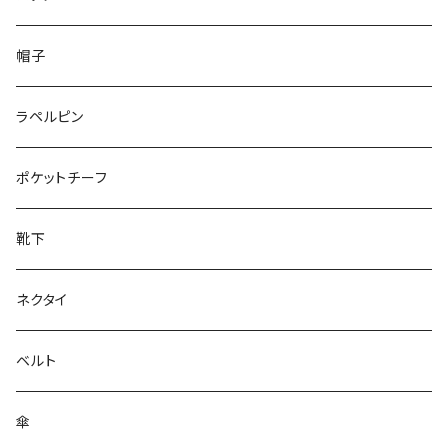
50/XL～
48/L
26cm～
帽子
50/XL～
27cm～
ラペルピン
28cm～
ポケットチーフ
靴下
ネクタイ
ベルト
傘