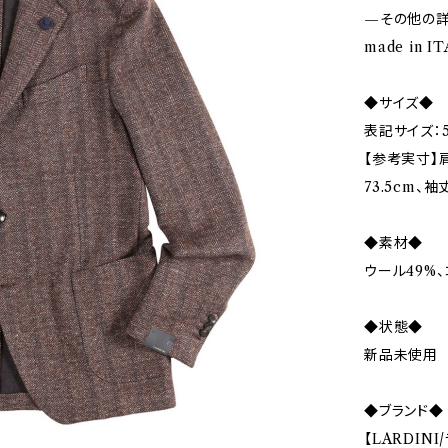
—その他の
made in I
◆サイズ◆
表記サイズ：5
【参考実寸】肩
73.5cm、袖
◆素材◆
ウール49%、
◆状態◆
新品未使用
◆ブランド◆
【LARDIN