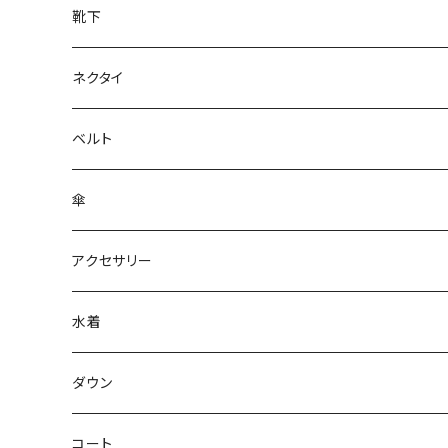
靴下
ネクタイ
ベルト
傘
アクセサリー
水着
～44/S
ダウン
46/M
～44/S
コート