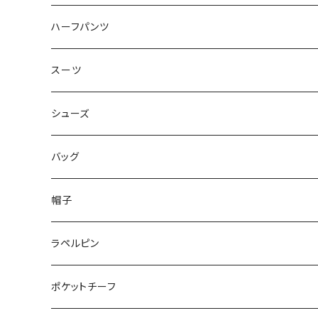
50/XL～
48/L
46/M
～44/S
ハーフパンツ
50/XL～
48/L
46/M
～44/S
スーツ
50/XL～
48/L
46/M
～44/S
シューズ
50/XL～
48/L
46/M
～25.5cm
バッグ
50/XL～
48/L
26cm～
帽子
50/XL～
27cm～
ラペルピン
28cm～
ポケットチーフ