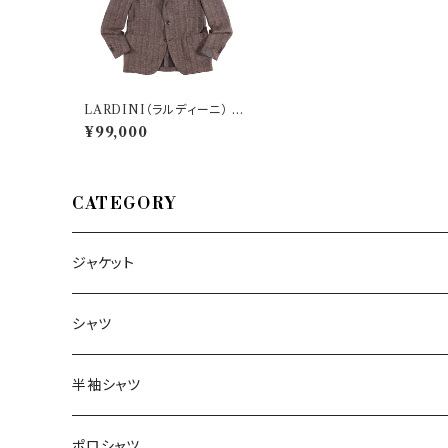
LARDINI（ラルディーニ） ジ
ャケット IE902AV-68 2642
¥99,000
9
CATEGORY
ジャケット
～44/S
シャツ
46/M
～44/S
半袖シャツ
48/L
46/M
～44/S
ポロシャツ