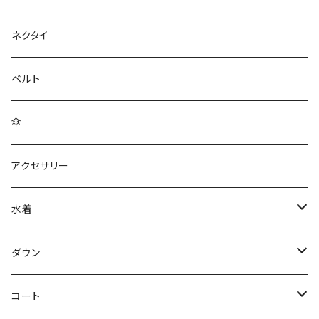
ネクタイ
ベルト
傘
アクセサリー
水着
～44/S
ダウン
46/M
～44/S
コート