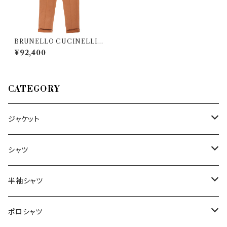
BRUNELLO CUCINELLI
（ブルネロクチネリ） パンツ 09
¥92,400
S2524 27361
CATEGORY
ジャケット
～44/S
シャツ
46/M
～44/S
半袖シャツ
48/L
46/M
～44/S
ポロシャツ