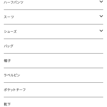
50/XL～
48/L
46/M
～44/S
ハーフパンツ
50/XL～
48/L
46/M
～44/S
スーツ
50/XL～
48/L
46/M
～44/S
シューズ
50/XL～
48/L
46/M
～25.5cm
バッグ
50/XL～
48/L
26cm～
帽子
50/XL～
27cm～
ラペルピン
28cm～
ポケットチーフ
靴下