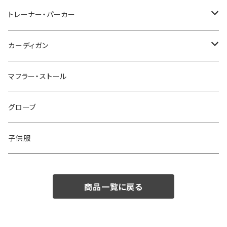
48/L
46/M
～44/S
トレーナー・パーカー
50/XL～
48/L
46/M
～44/S
カーディガン
50/XL～
48/L
46/M
～44/S
マフラー・ストール
50/XL～
48/L
46/M
グローブ
50/XL～
48/L
子供服
50/XL～
商品一覧に戻る