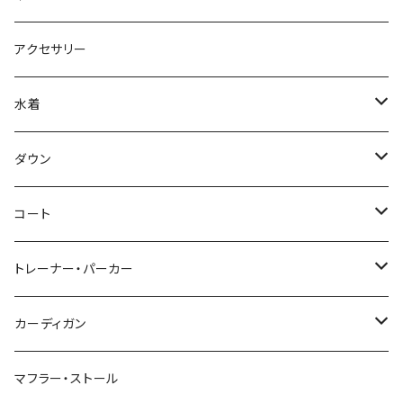
アクセサリー
水着
～44/S
ダウン
46/M
～44/S
コート
48/L
46/M
～44/S
トレーナー・パーカー
50/XL～
48/L
46/M
～44/S
カーディガン
50/XL～
48/L
46/M
～44/S
マフラー・ストール