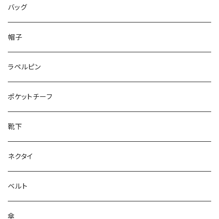
50/XL～
48/L
46/M
～25.5cm
バッグ
50/XL～
48/L
26cm～
帽子
50/XL～
27cm～
ラペルピン
28cm～
ポケットチーフ
靴下
ネクタイ
ベルト
傘