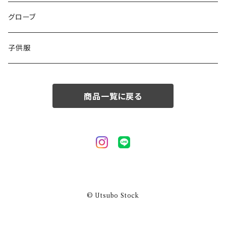
50/XL～
48/L
46/M
グローブ
50/XL～
48/L
子供服
50/XL～
商品一覧に戻る
© Utsubo Stock