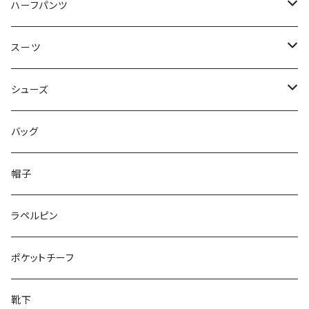
50/XL～
48/L
46/M
～44/S
ハーフパンツ
50/XL～
48/L
46/M
～44/S
スーツ
50/XL～
48/L
46/M
～44/S
シューズ
50/XL～
48/L
46/M
～25.5cm
バッグ
50/XL～
48/L
26cm～
帽子
50/XL～
27cm～
ラペルピン
28cm～
ポケットチーフ
靴下