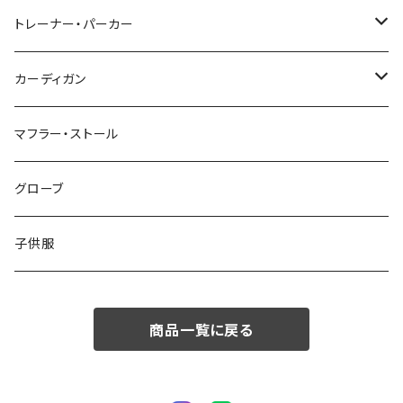
48/L
46/M
～44/S
トレーナー・パーカー
50/XL～
48/L
46/M
～44/S
カーディガン
50/XL～
48/L
46/M
～44/S
マフラー・ストール
50/XL～
48/L
46/M
グローブ
50/XL～
48/L
子供服
50/XL～
商品一覧に戻る