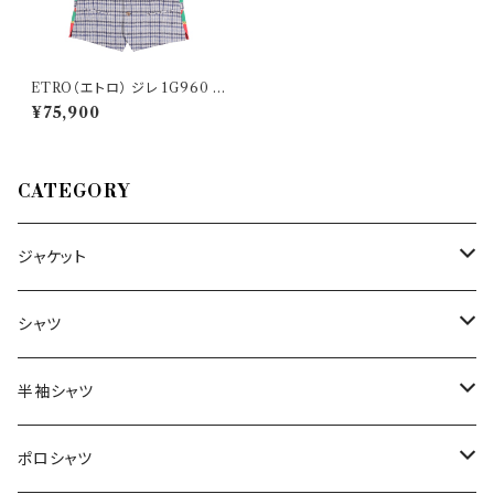
ETRO（エトロ） ジレ 1G960 2
9513
¥75,900
CATEGORY
ジャケット
～44/S
シャツ
46/M
～44/S
半袖シャツ
48/L
46/M
～44/S
ポロシャツ