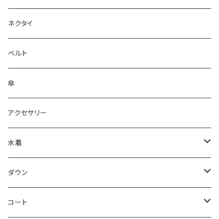
ネクタイ
ベルト
傘
アクセサリー
水着
～44/S
ダウン
46/M
～44/S
コート