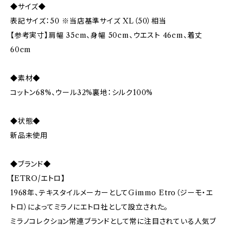
◆サイズ◆
表記サイズ：50 ※当店基準サイズ XL（50）相当
【参考実寸】肩幅 35cm、身幅 50cm、ウエスト 46cm、着丈
60cm
◆素材◆
コットン68%、ウール32%裏地：シルク100%
◆状態◆
新品未使用
◆ブランド◆
【ETRO/エトロ】
1968年、テキスタイルメーカーとしてGimmo Etro（ジーモ・エ
トロ）によってミラノにエトロ社として設立された。
ミラノコレクション常連ブランドとして常に注目されている人気ブ