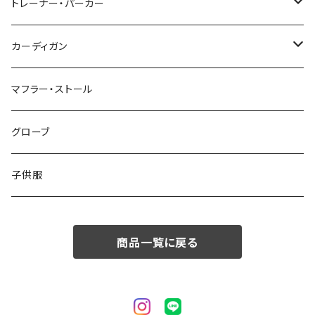
48/L
46/M
～44/S
トレーナー・パーカー
50/XL～
48/L
46/M
～44/S
カーディガン
50/XL～
48/L
46/M
～44/S
マフラー・ストール
50/XL～
48/L
46/M
グローブ
50/XL～
48/L
子供服
50/XL～
商品一覧に戻る