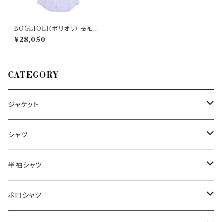
BOGLIOLI（ボリオリ） 長袖シ
ャツ 511 31238
¥28,050
CATEGORY
ジャケット
～44/S
シャツ
46/M
～44/S
半袖シャツ
48/L
46/M
～44/S
ポロシャツ