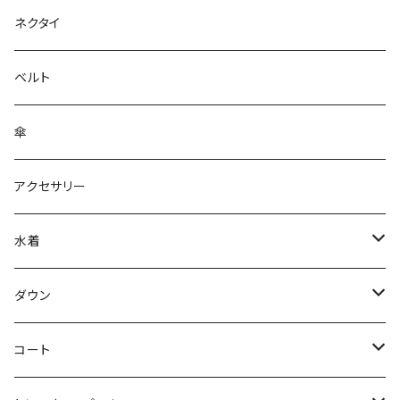
ネクタイ
ベルト
傘
アクセサリー
水着
～44/S
ダウン
46/M
～44/S
コート