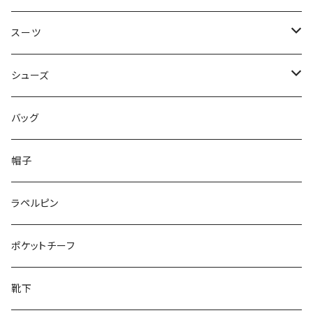
50/XL～
48/L
46/M
～44/S
スーツ
50/XL～
48/L
46/M
～44/S
シューズ
50/XL～
48/L
46/M
～25.5cm
バッグ
50/XL～
48/L
26cm～
帽子
50/XL～
27cm～
ラペルピン
28cm～
ポケットチーフ
靴下