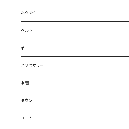
ネクタイ
ベルト
傘
アクセサリー
水着
～44/S
ダウン
46/M
～44/S
コート