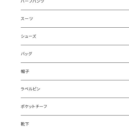
50/XL～
48/L
46/M
～44/S
ハーフパンツ
50/XL～
48/L
46/M
～44/S
スーツ
50/XL～
48/L
46/M
～44/S
シューズ
50/XL～
48/L
46/M
～25.5cm
バッグ
50/XL～
48/L
26cm～
帽子
50/XL～
27cm～
ラペルピン
28cm～
ポケットチーフ
靴下