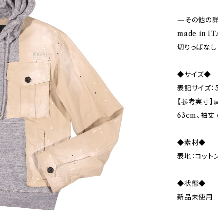
—その他の
made in I
切りっぱなし
◆サイズ◆
表記サイズ：5
【参考実寸】肩
63cm、袖丈 
◆素材◆
表地：コットン
◆状態◆
新品未使用