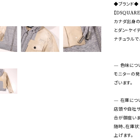
◆ブランド◆
【DSQUAR
カナダ出身の双
とダン・ケイテ
ナチュラルで
— 色味につ
モニターの発
ざいます。
— 在庫につ
店頭や自社サ
合が御座いま
随時、在庫状
上げます。