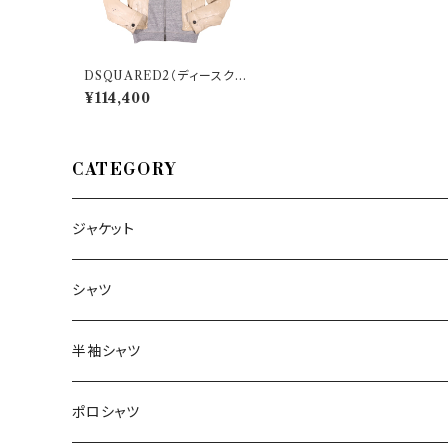
DSQUARED2（ディースクエ
アード） ブルゾン S74AM126
¥114,400
1S3902 29331
CATEGORY
ジャケット
～44/S
シャツ
46/M
～44/S
半袖シャツ
48/L
46/M
～44/S
ポロシャツ