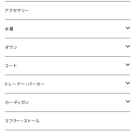
アクセサリー
水着
～44/S
ダウン
46/M
～44/S
コート
48/L
46/M
～44/S
トレーナー・パーカー
50/XL～
48/L
46/M
～44/S
カーディガン
50/XL～
48/L
46/M
～44/S
マフラー・ストール