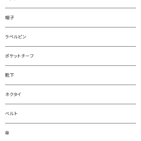
50/XL～
48/L
26cm～
帽子
50/XL～
27cm～
ラペルピン
28cm～
ポケットチーフ
靴下
ネクタイ
ベルト
傘