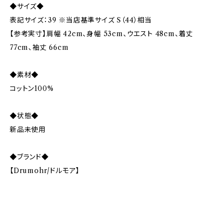
◆サイズ◆
表記サイズ：39 ※当店基準サイズ S（44）相当
【参考実寸】肩幅 42cm、身幅 53cm、ウエスト 48cm、着丈
77cm、袖丈 66cm
◆素材◆
コットン100%
◆状態◆
新品未使用
◆ブランド◆
【Drumohr/ドルモア】