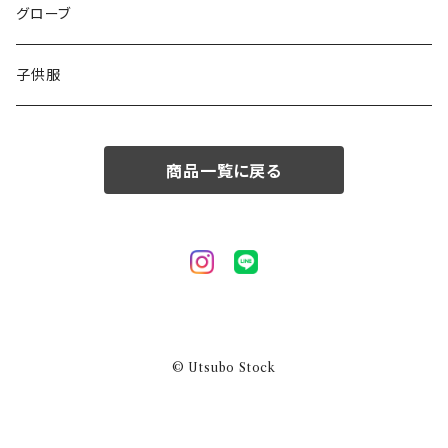
50/XL～
48/L
46/M
グローブ
50/XL～
48/L
子供服
50/XL～
商品一覧に戻る
© Utsubo Stock