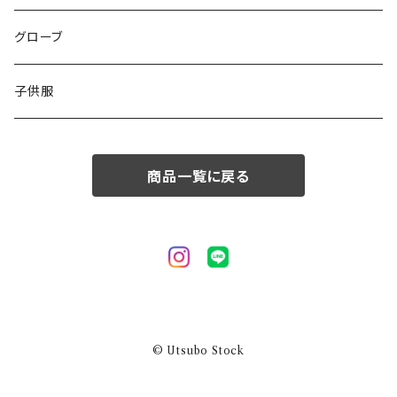
50/XL～
48/L
46/M
グローブ
50/XL～
48/L
子供服
50/XL～
商品一覧に戻る
© Utsubo Stock