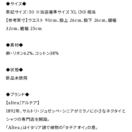
◆サイズ◆
表記サイズ：50 ※当店基準サイズ XL（50）相当
【参考実寸】ウエスト 90cm、股上 26cm、股下 26cm、腿幅
32cm、裾幅 25cm
◆素材◆
麻・リネン62%、コットン38%
◆状態◆
新品未使用
◆ブランド◆
【altea/アルテア】
1892年、サルトリ・ジュゼッペ・シニアがミラノに小さなネクタイと
シャツの専門店を開設。
「Altea」はイタリア語で植物の「タチアオイ」の意。