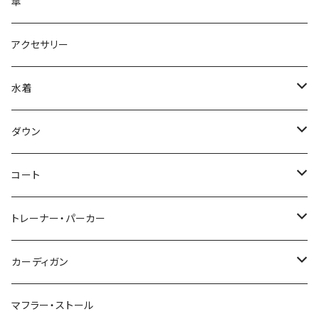
傘
アクセサリー
水着
～44/S
ダウン
46/M
～44/S
コート
48/L
46/M
～44/S
トレーナー・パーカー
50/XL～
48/L
46/M
～44/S
カーディガン
50/XL～
48/L
46/M
～44/S
マフラー・ストール