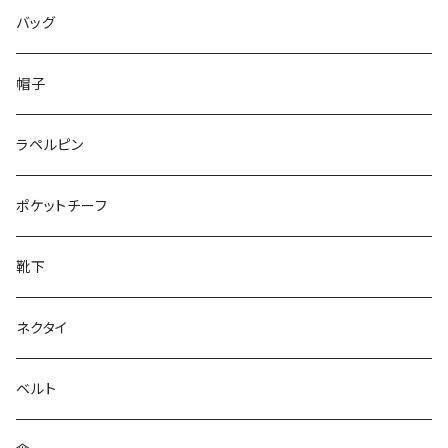
50/XL～
48/L
46/M
～25.5cm
バッグ
50/XL～
48/L
26cm～
帽子
50/XL～
27cm～
ラペルピン
28cm～
ポケットチーフ
靴下
ネクタイ
ベルト