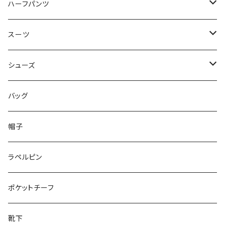
50/XL～
48/L
46/M
～44/S
ハーフパンツ
50/XL～
48/L
46/M
～44/S
スーツ
50/XL～
48/L
46/M
～44/S
シューズ
50/XL～
48/L
46/M
～25.5cm
バッグ
50/XL～
48/L
26cm～
帽子
50/XL～
27cm～
ラペルピン
28cm～
ポケットチーフ
靴下