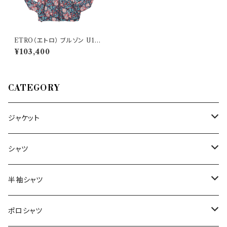
ETRO（エトロ） ブルゾン U1S8
0041200200 28765
¥103,400
CATEGORY
ジャケット
～44/S
シャツ
46/M
～44/S
半袖シャツ
48/L
46/M
～44/S
ポロシャツ