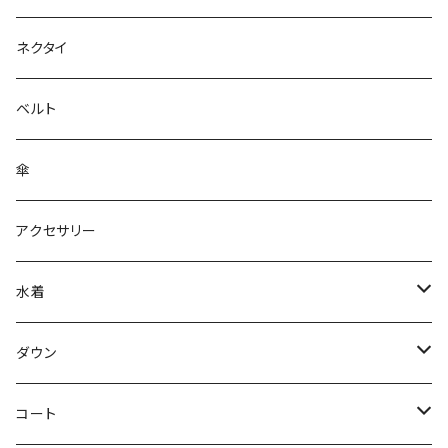
ネクタイ
ベルト
傘
アクセサリー
水着
～44/S
ダウン
46/M
～44/S
コート