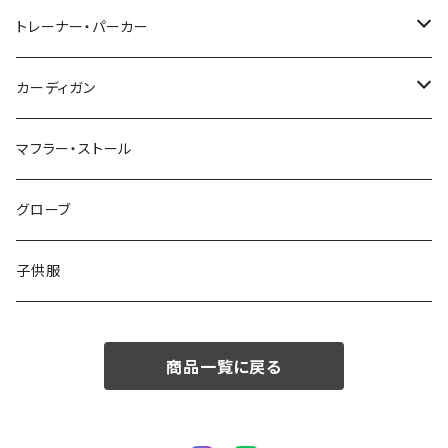
48/L
46/M
～44/S
トレーナー・パーカー
50/XL～
48/L
46/M
～44/S
カーディガン
50/XL～
48/L
46/M
～44/S
マフラー・ストール
50/XL～
48/L
46/M
グローブ
50/XL～
48/L
子供服
50/XL～
商品一覧に戻る