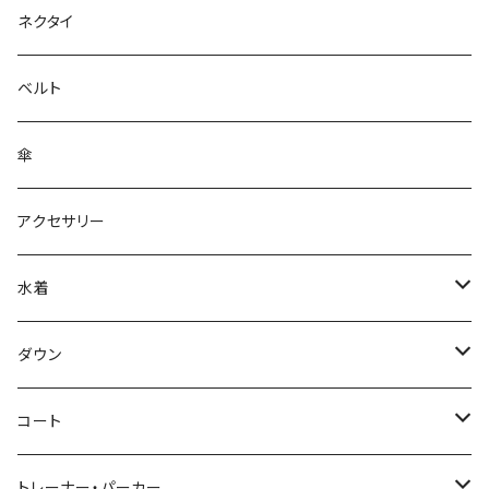
ネクタイ
ベルト
傘
アクセサリー
水着
～44/S
ダウン
46/M
～44/S
コート
48/L
46/M
～44/S
トレーナー・パーカー