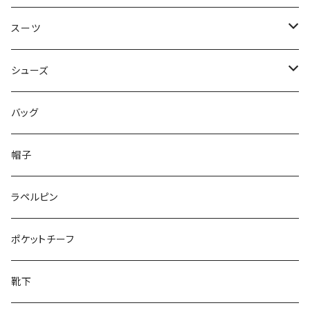
50/XL～
48/L
46/M
～44/S
スーツ
50/XL～
48/L
46/M
～44/S
シューズ
50/XL～
48/L
46/M
～25.5cm
バッグ
50/XL～
48/L
26cm～
帽子
50/XL～
27cm～
ラペルピン
28cm～
ポケットチーフ
靴下