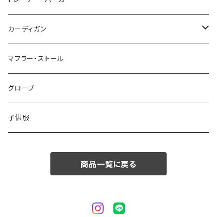
50/XL～
48/L
46/M
～44/S
カーディガン
50/XL～
48/L
46/M
～44/S
マフラー・ストール
50/XL～
48/L
46/M
グローブ
50/XL～
48/L
子供服
50/XL～
商品一覧に戻る