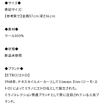
◆サイズ◆
表記サイズ：
【参考実寸】全周57ｃｍ深さ16ｃｍ
◆素材◆
ウール100%
◆状態◆
新品未使用
◆ブランド◆
【ETRO/エトロ】
1968年、テキスタイルメーカーとしてGimmo Etro（ジーモ・エ
トロ）によってミラノにエトロ社として設立された。
ミラノコレクション常連ブランドとして常に注目されている人気ブ
ランド。