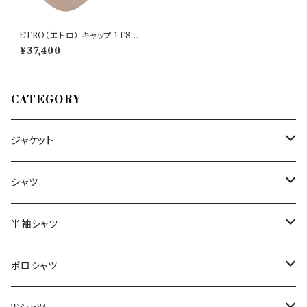
ETRO（エトロ） キャップ 1T82
3 29511
¥37,400
CATEGORY
ジャケット
～44/S
シャツ
46/M
～44/S
半袖シャツ
48/L
46/M
～44/S
ポロシャツ