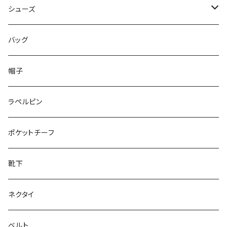
50/XL～
48/L
46/M
～44/S
シューズ
50/XL～
48/L
46/M
～25.5cm
バッグ
50/XL～
48/L
26cm～
帽子
50/XL～
27cm～
ラペルピン
28cm～
ポケットチーフ
靴下
ネクタイ
ベルト