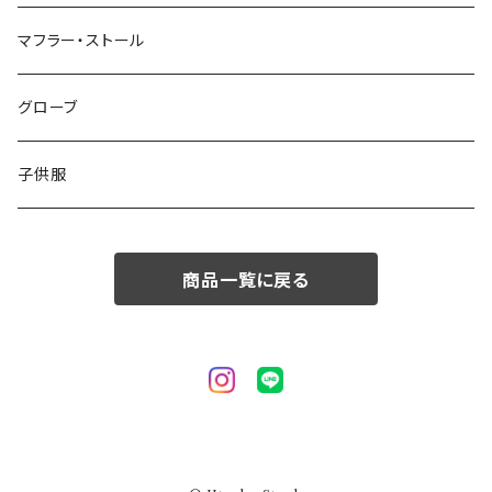
50/XL～
48/L
46/M
～44/S
マフラー・ストール
50/XL～
48/L
46/M
グローブ
50/XL～
48/L
子供服
50/XL～
商品一覧に戻る