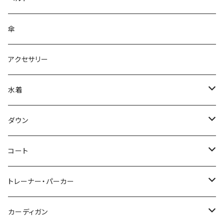
傘
アクセサリー
水着
～44/S
ダウン
46/M
～44/S
コート
48/L
46/M
～44/S
トレーナー・パーカー
50/XL～
48/L
46/M
～44/S
カーディガン