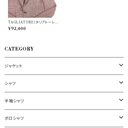
TAGLIATORE（タリアトーレ）
ジャケット 1SMC22D 21661
¥92,400
CATEGORY
ジャケット
～44/S
シャツ
46/M
～44/S
半袖シャツ
48/L
46/M
～44/S
ポロシャツ