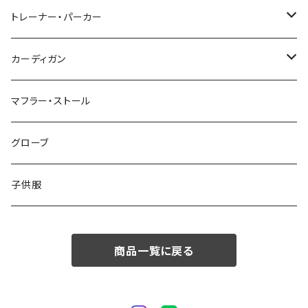
48/L
46/M
～44/S
トレーナー・パーカー
50/XL～
48/L
46/M
～44/S
カーディガン
50/XL～
48/L
46/M
～44/S
マフラー・ストール
50/XL～
48/L
46/M
グローブ
50/XL～
48/L
子供服
50/XL～
商品一覧に戻る