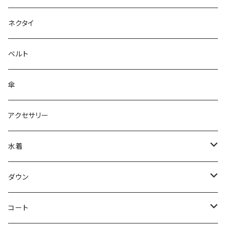
ネクタイ
ベルト
傘
アクセサリー
水着
～44/S
ダウン
46/M
～44/S
コート