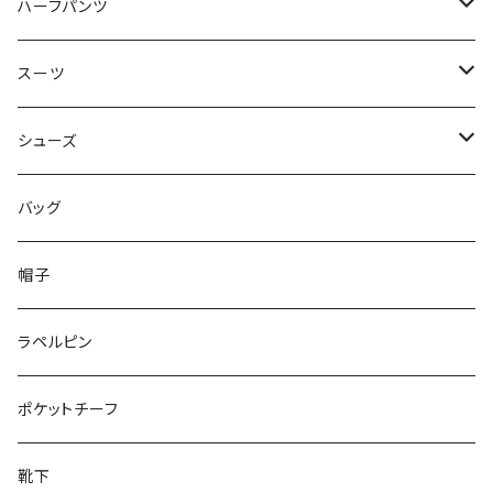
50/XL～
48/L
46/M
～44/S
ハーフパンツ
50/XL～
48/L
46/M
～44/S
スーツ
50/XL～
48/L
46/M
～44/S
シューズ
50/XL～
48/L
46/M
～25.5cm
バッグ
50/XL～
48/L
26cm～
帽子
50/XL～
27cm～
ラペルピン
28cm～
ポケットチーフ
靴下