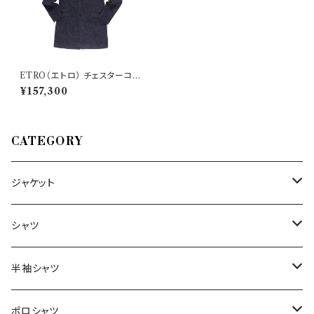
ETRO（エトロ） チェスターコー
ト 1C824 25184
¥157,300
CATEGORY
ジャケット
～44/S
シャツ
46/M
～44/S
半袖シャツ
48/L
46/M
～44/S
ポロシャツ