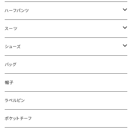
50/XL～
48/L
46/M
～44/S
ハーフパンツ
50/XL～
48/L
46/M
～44/S
スーツ
50/XL～
48/L
46/M
～44/S
シューズ
50/XL～
48/L
46/M
～25.5cm
バッグ
50/XL～
48/L
26cm～
帽子
50/XL～
27cm～
ラペルピン
28cm～
ポケットチーフ