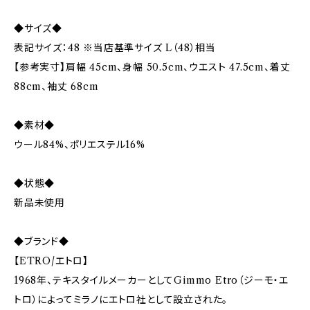
◆サイズ◆
表記サイズ：48 ※当店基準サイズ L（48）相当
【参考実寸】肩幅 45cm、身幅 50.5cm、ウエスト 47.5cm、着丈
88cm、袖丈 68cm
◆素材◆
ウール84%、ポリエステル16%
◆状態◆
新品未使用
◆ブランド◆
【ETRO/エトロ】
1968年、テキスタイルメーカーとしてGimmo Etro（ジーモ・エ
トロ）によってミラノにエトロ社として設立された。