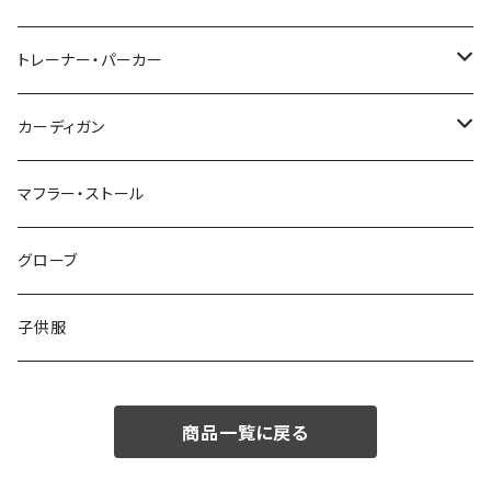
48/L
46/M
～44/S
トレーナー・パーカー
50/XL～
48/L
46/M
～44/S
カーディガン
50/XL～
48/L
46/M
～44/S
マフラー・ストール
50/XL～
48/L
46/M
グローブ
50/XL～
48/L
子供服
50/XL～
商品一覧に戻る