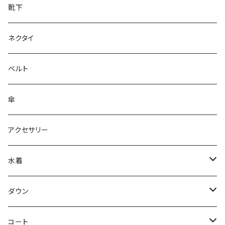
靴下
ネクタイ
ベルト
傘
アクセサリー
水着
～44/S
ダウン
46/M
～44/S
コート