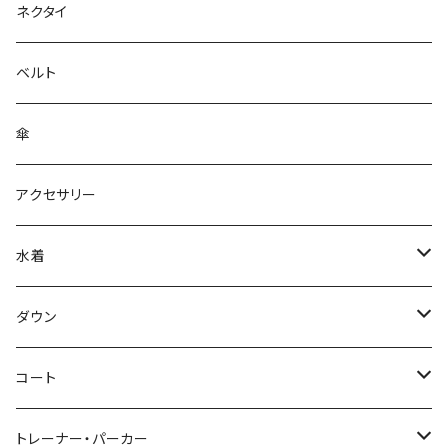
ネクタイ
ベルト
傘
アクセサリー
水着
～44/S
ダウン
46/M
～44/S
コート
48/L
46/M
～44/S
トレーナー・パーカー