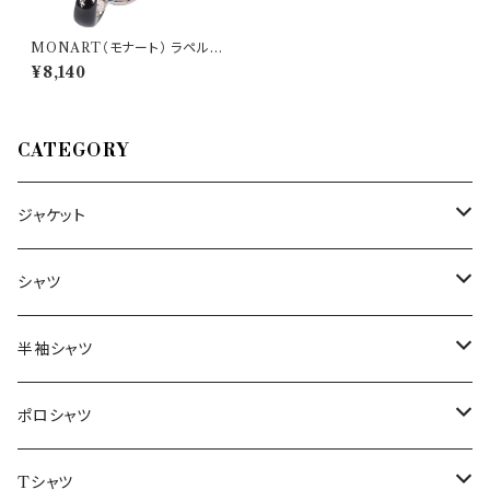
MONART（モナート） ラペルピ
ン SC/RGM/K45 23178
¥8,140
CATEGORY
ジャケット
～44/S
シャツ
46/M
～44/S
半袖シャツ
48/L
46/M
～44/S
ポロシャツ
50/XL～
48/L
46/M
～44/S
Tシャツ