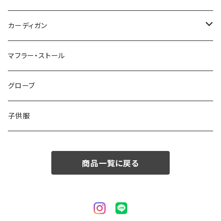
50/XL～
48/L
46/M
～44/S
カーディガン
50/XL～
48/L
46/M
～44/S
マフラー・ストール
50/XL～
48/L
46/M
グローブ
50/XL～
48/L
子供服
50/XL～
商品一覧に戻る