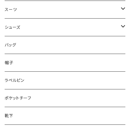
50/XL～
48/L
46/M
～44/S
スーツ
50/XL～
48/L
46/M
～44/S
シューズ
50/XL～
48/L
46/M
～25.5cm
バッグ
50/XL～
48/L
26cm～
帽子
50/XL～
27cm～
ラペルピン
28cm～
ポケットチーフ
靴下