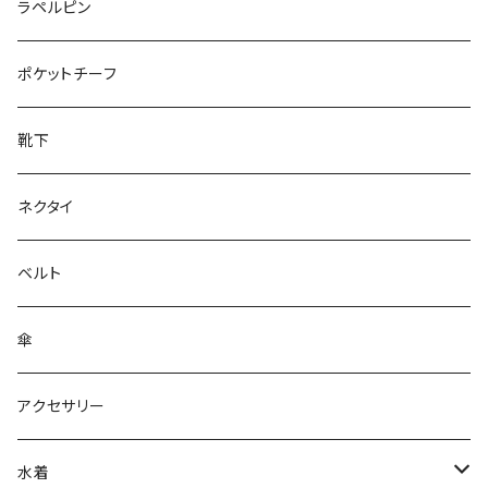
50/XL～
27cm～
ラペルピン
28cm～
ポケットチーフ
靴下
ネクタイ
ベルト
傘
アクセサリー
水着