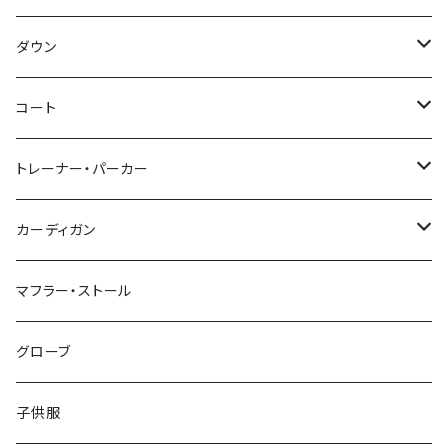
～44/S
ダウン
46/M
～44/S
コート
48/L
46/M
～44/S
トレーナー・パーカー
50/XL～
48/L
46/M
～44/S
カーディガン
50/XL～
48/L
46/M
～44/S
マフラー・ストール
50/XL～
48/L
46/M
グローブ
50/XL～
48/L
子供服