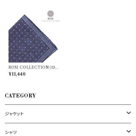
ROSI COLLECTION（ロー
ジコレクション） ポケットチーフ
¥11,440
DENIM 23349
CATEGORY
ジャケット
～44/S
シャツ