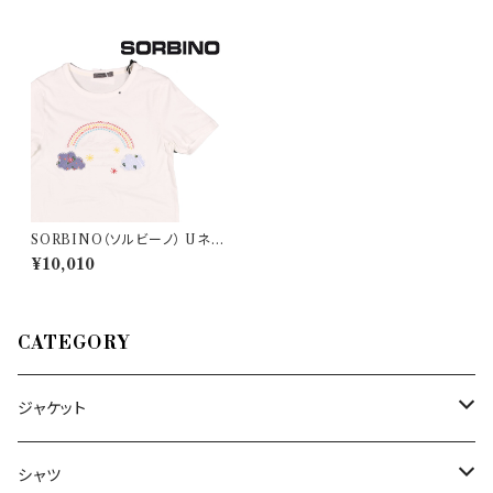
SORBINO（ソルビーノ） Uネッ
ク半袖Tシャツ ME8123SN 2
¥10,010
0893
CATEGORY
ジャケット
～44/S
シャツ