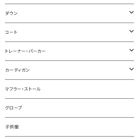
～44/S
ダウン
46/M
～44/S
コート
48/L
46/M
～44/S
トレーナー・パーカー
50/XL～
48/L
46/M
～44/S
カーディガン
50/XL～
48/L
46/M
～44/S
マフラー・ストール
50/XL～
48/L
46/M
グローブ
50/XL～
48/L
子供服