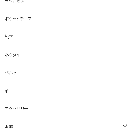
50/XL～
27cm～
ラペルピン
28cm～
ポケットチーフ
靴下
ネクタイ
ベルト
傘
アクセサリー
水着