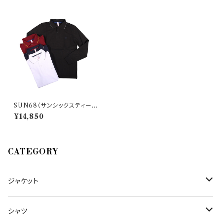
SUN68（サンシックスティーエ
イト） 長袖ポロシャツ A29103
¥14,850
22068
CATEGORY
ジャケット
～44/S
シャツ