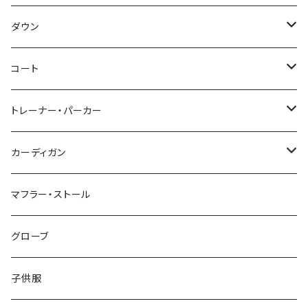
～44/S
ダウン
46/M
～44/S
コート
48/L
46/M
～44/S
トレーナー・パーカー
50/XL～
48/L
46/M
～44/S
カーディガン
50/XL～
48/L
46/M
～44/S
マフラー・ストール
50/XL～
48/L
46/M
グローブ
50/XL～
48/L
子供服