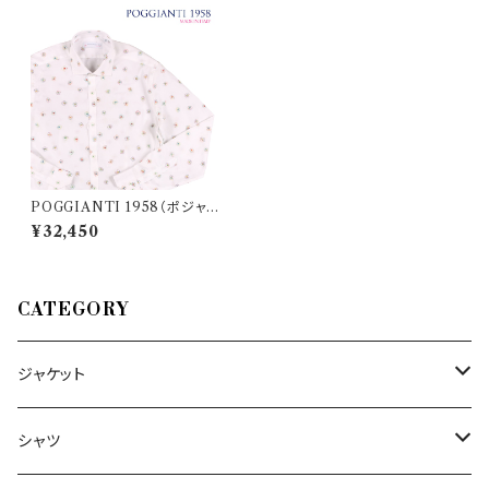
POGGIANTI 1958（ポジャン
ティ 1958） 長袖シャツ 9.23E+
¥32,450
22 22667
CATEGORY
ジャケット
～44/S
シャツ