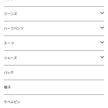
50/XL～
48/L
46/M
～44/S
ジーンズ
50/XL～
48/L
46/M
～44/S
ハーフパンツ
50/XL～
48/L
46/M
～44/S
スーツ
50/XL～
48/L
46/M
～44/S
シューズ
50/XL～
48/L
46/M
～25.5cm
バッグ
50/XL～
48/L
26cm～
帽子
50/XL～
27cm～
ラペルピン