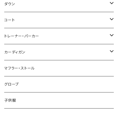
～44/S
ダウン
46/M
～44/S
コート
48/L
46/M
～44/S
トレーナー・パーカー
50/XL～
48/L
46/M
～44/S
カーディガン
50/XL～
48/L
46/M
～44/S
マフラー・ストール
50/XL～
48/L
46/M
グローブ
50/XL～
48/L
子供服
50/XL～