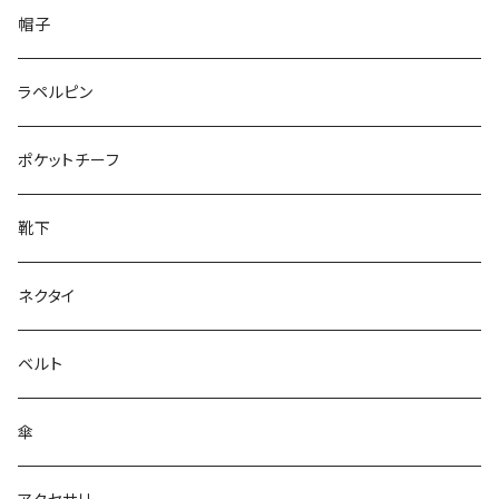
50/XL～
48/L
26cm～
帽子
50/XL～
27cm～
ラペルピン
28cm～
ポケットチーフ
靴下
ネクタイ
ベルト
傘