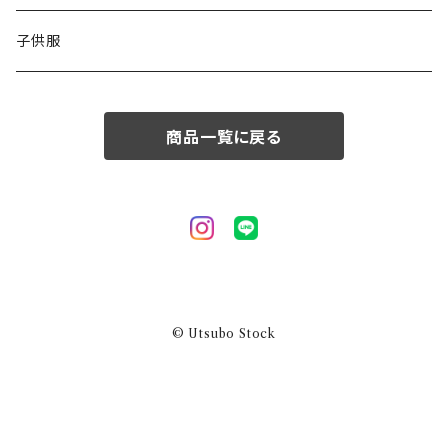
50/XL～
48/L
子供服
50/XL～
商品一覧に戻る
© Utsubo Stock