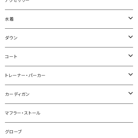
アクセサリー
水着
～44/S
ダウン
46/M
～44/S
コート
48/L
46/M
～44/S
トレーナー・パーカー
50/XL～
48/L
46/M
～44/S
カーディガン
50/XL～
48/L
46/M
～44/S
マフラー・ストール
50/XL～
48/L
46/M
グローブ