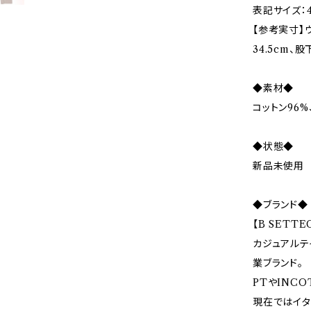
表記サイズ：4
【参考実寸】ウ
34.5cm、股
◆素材◆
コットン96%
◆状態◆
新品未使用
◆ブランド◆
【B SETT
カジュアルテ
業ブランド。
PTやINC
現在ではイタ