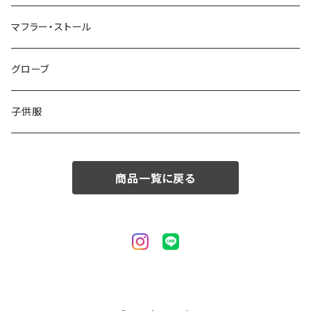
50/XL～
48/L
46/M
～44/S
マフラー・ストール
50/XL～
48/L
46/M
グローブ
50/XL～
48/L
子供服
50/XL～
商品一覧に戻る