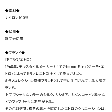
◆素材◆
ナイロン100%
◆状態◆
新品未使用
◆ブランド◆
【ETRO/エトロ】
1968年、テキスタイルメーカーとしてGimmo Etro（ジーモ・エ
トロ）によってミラノにエトロ社として設立された。
ミラノコレクション常連ブランドとして常に注目されている人気ブ
ランド。
上品でシックなカラーのシルク、カシミア、リネン、コットン素材な
どのファブリックに定評がある。
その色彩感覚、得意の素材を駆使したエトロのクリエーションは、