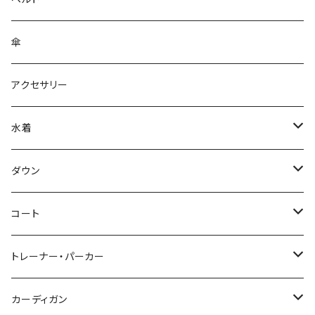
傘
アクセサリー
水着
～44/S
ダウン
46/M
～44/S
コート
48/L
46/M
～44/S
トレーナー・パーカー
50/XL～
48/L
46/M
～44/S
カーディガン