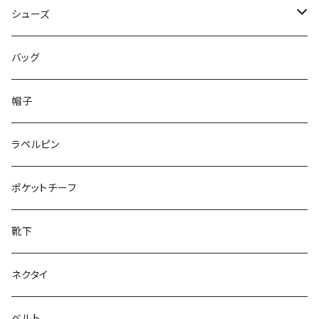
50/XL～
48/L
46/M
～44/S
シューズ
50/XL～
48/L
46/M
～25.5cm
バッグ
50/XL～
48/L
26cm～
帽子
50/XL～
27cm～
ラペルピン
28cm～
ポケットチーフ
靴下
ネクタイ
ベルト