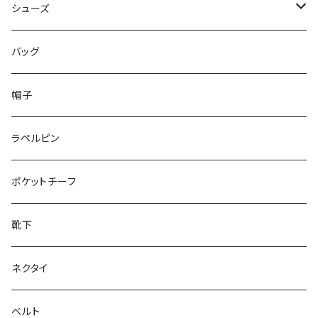
50/XL～
48/L
46/M
～44/S
シューズ
50/XL～
48/L
46/M
～25.5cm
バッグ
50/XL～
48/L
26cm～
帽子
50/XL～
27cm～
ラペルピン
28cm～
ポケットチーフ
靴下
ネクタイ
ベルト