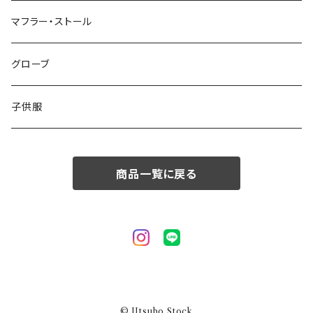
50/XL～
48/L
46/M
～44/S
マフラー・ストール
50/XL～
48/L
46/M
グローブ
50/XL～
48/L
子供服
50/XL～
商品一覧に戻る
© Utsubo Stock