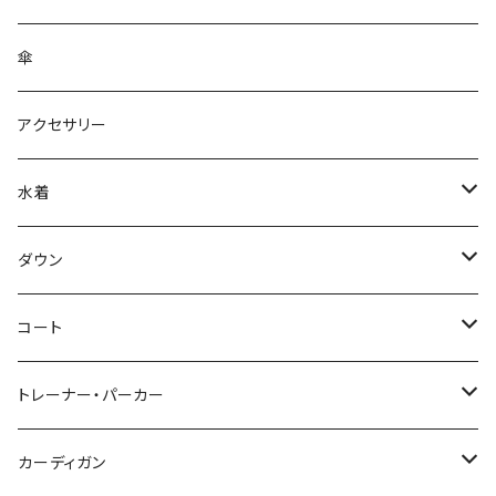
傘
アクセサリー
水着
～44/S
ダウン
46/M
～44/S
コート
48/L
46/M
～44/S
トレーナー・パーカー
50/XL～
48/L
46/M
～44/S
カーディガン