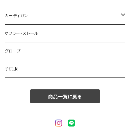
50/XL～
48/L
46/M
～44/S
カーディガン
50/XL～
48/L
46/M
～44/S
マフラー・ストール
50/XL～
48/L
46/M
グローブ
50/XL～
48/L
子供服
50/XL～
商品一覧に戻る