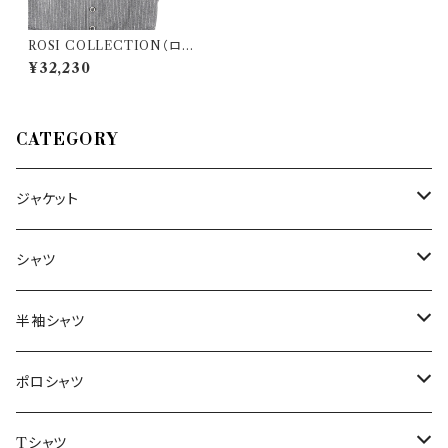
ROSI COLLECTION（ロー
ジコレクション） ジレ BENNY
¥32,230
dis.05 23328
CATEGORY
ジャケット
～44/S
シャツ
46/M
～44/S
半袖シャツ
48/L
46/M
～44/S
ポロシャツ
50/XL～
48/L
46/M
～44/S
Tシャツ