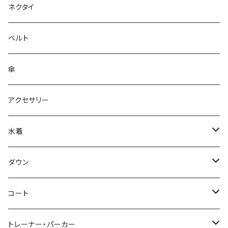
ネクタイ
ベルト
傘
アクセサリー
水着
～44/S
ダウン
46/M
～44/S
コート
48/L
46/M
～44/S
トレーナー・パーカー