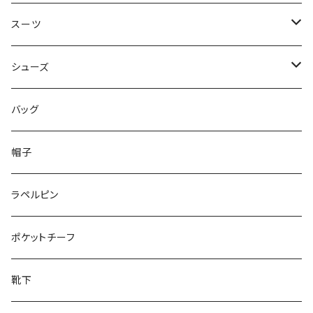
50/XL～
48/L
46/M
～44/S
スーツ
50/XL～
48/L
46/M
～44/S
シューズ
50/XL～
48/L
46/M
～25.5cm
バッグ
50/XL～
48/L
26cm～
帽子
50/XL～
27cm～
ラペルピン
28cm～
ポケットチーフ
靴下