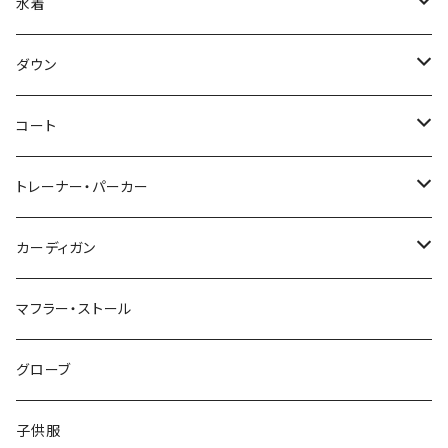
水着
～44/S
ダウン
46/M
～44/S
コート
48/L
46/M
～44/S
トレーナー・パーカー
50/XL～
48/L
46/M
～44/S
カーディガン
50/XL～
48/L
46/M
～44/S
マフラー・ストール
50/XL～
48/L
46/M
グローブ
50/XL～
48/L
子供服