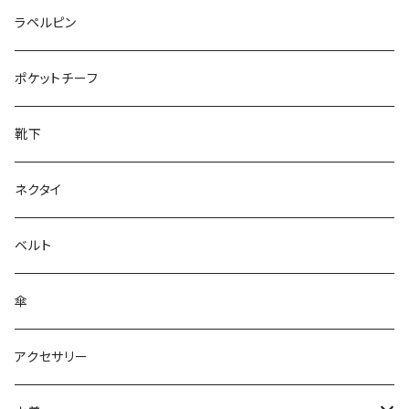
50/XL～
27cm～
ラペルピン
28cm～
ポケットチーフ
靴下
ネクタイ
ベルト
傘
アクセサリー