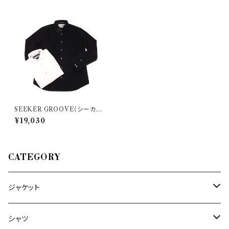
SEEKER GROOVE（シーカー
グルーブ） 長袖シャツ 440/H 2
¥19,030
3391
CATEGORY
ジャケット
～44/S
シャツ