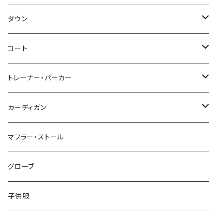
～44/S
ダウン
46/M
～44/S
コート
48/L
46/M
～44/S
トレーナー・パーカー
50/XL～
48/L
46/M
～44/S
カーディガン
50/XL～
48/L
46/M
～44/S
マフラー・ストール
50/XL～
48/L
46/M
グローブ
50/XL～
48/L
子供服