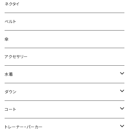
ネクタイ
ベルト
傘
アクセサリー
水着
～44/S
ダウン
46/M
～44/S
コート
48/L
46/M
～44/S
トレーナー・パーカー