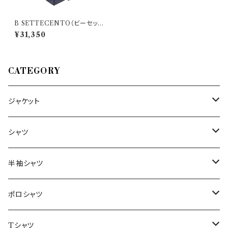
B SETTECENTO（ビーセッテ
チェント） パンツ 8514 23757
¥31,350
CATEGORY
ジャケット
～44/S
シャツ
46/M
～44/S
半袖シャツ
48/L
46/M
～44/S
ポロシャツ
50/XL～
48/L
46/M
～44/S
Tシャツ