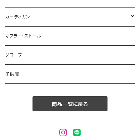
50/XL～
48/L
46/M
～44/S
カーディガン
50/XL～
48/L
46/M
～44/S
マフラー・ストール
50/XL～
48/L
46/M
グローブ
50/XL～
48/L
子供服
50/XL～
商品一覧に戻る