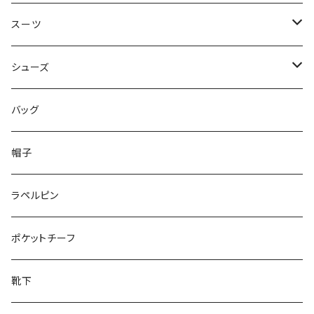
50/XL～
48/L
46/M
～44/S
スーツ
50/XL～
48/L
46/M
～44/S
シューズ
50/XL～
48/L
46/M
～25.5cm
バッグ
50/XL～
48/L
26cm～
帽子
50/XL～
27cm～
ラペルピン
28cm～
ポケットチーフ
靴下