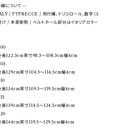
詳細について—
ITALY / FTFRECCE / 飛行機、トリコロール、数字（３
付け / 本革使用 / ベルトホール部分はイタリアカラー
00
122.5cm実寸98.5〜108.5cm幅4cm
05
長129cm実寸104.5〜114.5cm幅4cm
10
134cm実寸109.5〜119.5cm幅4cm
15
長139cm実寸114.5〜124.5cm幅4cm
20
144cm実寸119.5〜129.5cm幅4cm