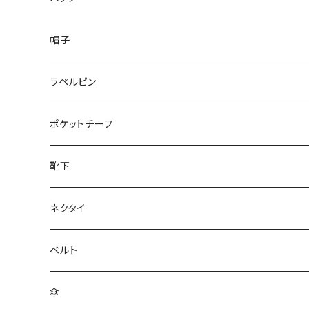
50/XL～
48/L
26cm～
帽子
50/XL～
27cm～
ラペルピン
28cm～
ポケットチーフ
靴下
ネクタイ
ベルト
傘