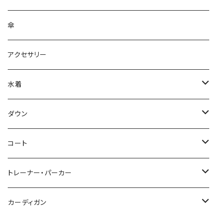
傘
アクセサリー
水着
～44/S
ダウン
46/M
～44/S
コート
48/L
46/M
～44/S
トレーナー・パーカー
50/XL～
48/L
46/M
～44/S
カーディガン