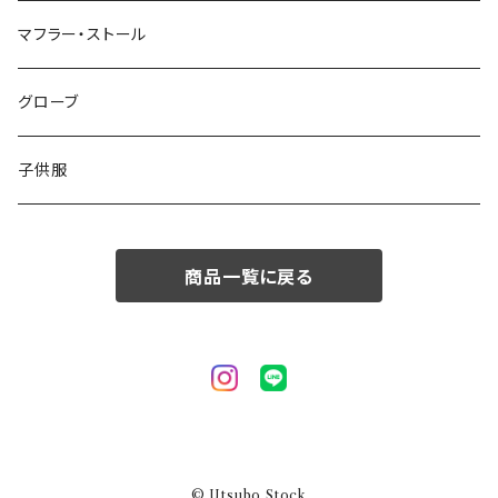
50/XL～
48/L
46/M
～44/S
マフラー・ストール
50/XL～
48/L
46/M
グローブ
50/XL～
48/L
子供服
50/XL～
商品一覧に戻る
© Utsubo Stock