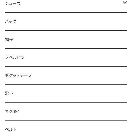
50/XL～
48/L
46/M
～44/S
シューズ
50/XL～
48/L
46/M
～25.5cm
バッグ
50/XL～
48/L
26cm～
帽子
50/XL～
27cm～
ラペルピン
28cm～
ポケットチーフ
靴下
ネクタイ
ベルト