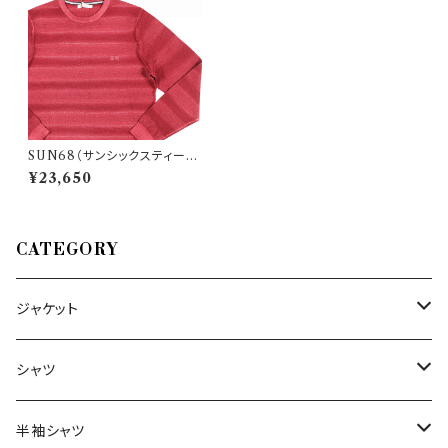
SUN68（サンシックスティーエ
イト） 丸首セーター K29121 24
¥23,650
161
CATEGORY
ジャケット
～44/S
シャツ
46/M
～44/S
半袖シャツ