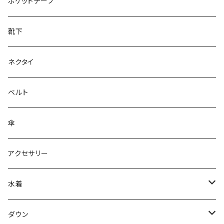
28cm～
ポケットチーフ
靴下
ネクタイ
ベルト
傘
アクセサリー
水着
～44/S
ダウン