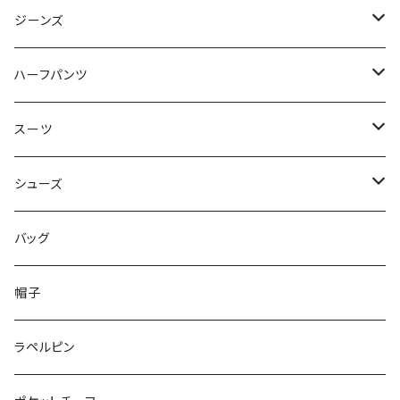
50/XL～
48/L
46/M
～44/S
ジーンズ
50/XL～
48/L
46/M
～44/S
ハーフパンツ
50/XL～
48/L
46/M
～44/S
スーツ
50/XL～
48/L
46/M
～44/S
シューズ
50/XL～
48/L
46/M
～25.5cm
バッグ
50/XL～
48/L
26cm～
帽子
50/XL～
27cm～
ラペルピン