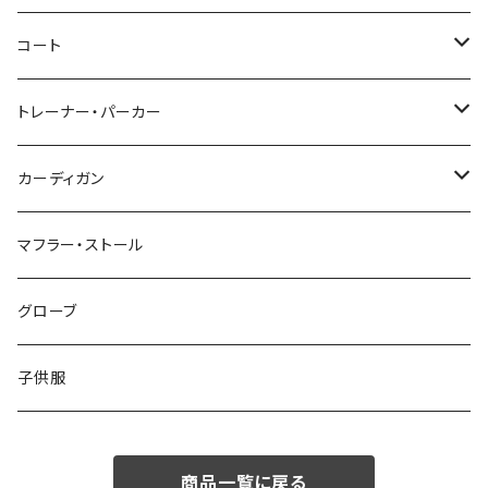
46/M
～44/S
コート
48/L
46/M
～44/S
トレーナー・パーカー
50/XL～
48/L
46/M
～44/S
カーディガン
50/XL～
48/L
46/M
～44/S
マフラー・ストール
50/XL～
48/L
46/M
グローブ
50/XL～
48/L
子供服
50/XL～
商品一覧に戻る