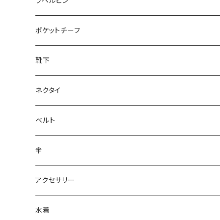
50/XL～
27cm～
ラペルピン
28cm～
ポケットチーフ
靴下
ネクタイ
ベルト
傘
アクセサリー
水着