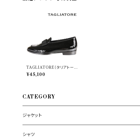
TAGLIATORE（タリアトー
レ） 革靴 KENORE19VE 24
¥45,100
192
CATEGORY
ジャケット
～44/S
シャツ