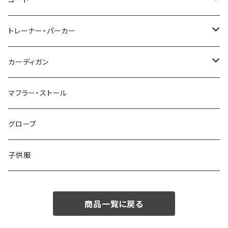
コート
48/L
46/M
～44/S
トレーナー・パーカー
50/XL～
48/L
46/M
～44/S
カーディガン
50/XL～
48/L
46/M
～44/S
マフラー・ストール
50/XL～
48/L
46/M
グローブ
50/XL～
48/L
子供服
50/XL～
商品一覧に戻る