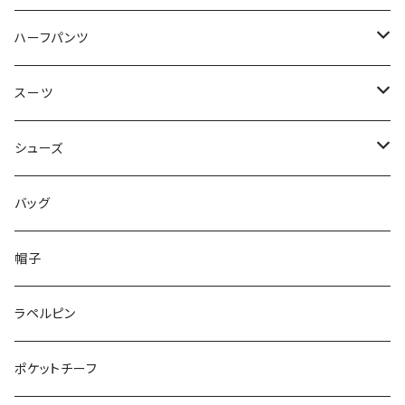
50/XL～
48/L
46/M
～44/S
ハーフパンツ
50/XL～
48/L
46/M
～44/S
スーツ
50/XL～
48/L
46/M
～44/S
シューズ
50/XL～
48/L
46/M
～25.5cm
バッグ
50/XL～
48/L
26cm～
帽子
50/XL～
27cm～
ラペルピン
28cm～
ポケットチーフ