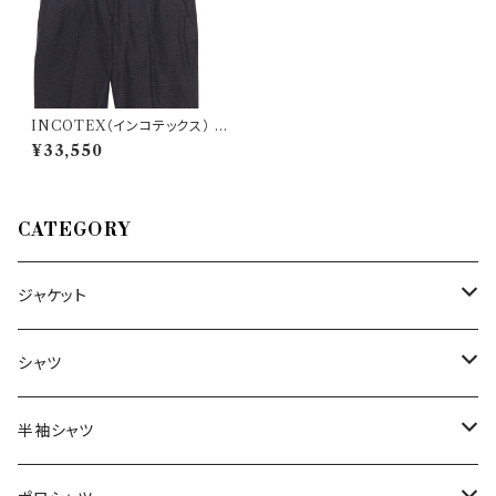
INCOTEX（インコテックス） パ
ンツ 1AG064 24261
¥33,550
CATEGORY
ジャケット
～44/S
シャツ
46/M
～44/S
半袖シャツ