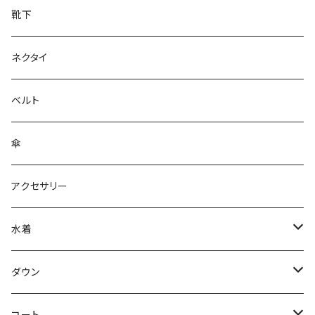
靴下
ネクタイ
ベルト
傘
アクセサリー
水着
～44/S
ダウン
46/M
～44/S