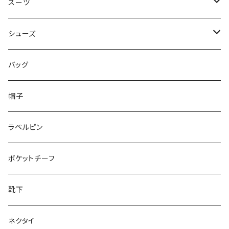
50/XL～
48/L
46/M
～44/S
スーツ
50/XL～
48/L
46/M
～44/S
シューズ
50/XL～
48/L
46/M
～25.5cm
バッグ
50/XL～
48/L
26cm～
帽子
50/XL～
27cm～
ラペルピン
28cm～
ポケットチーフ
靴下
ネクタイ