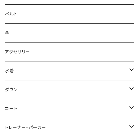
ベルト
傘
アクセサリー
水着
～44/S
ダウン
46/M
～44/S
コート
48/L
46/M
～44/S
トレーナー・パーカー