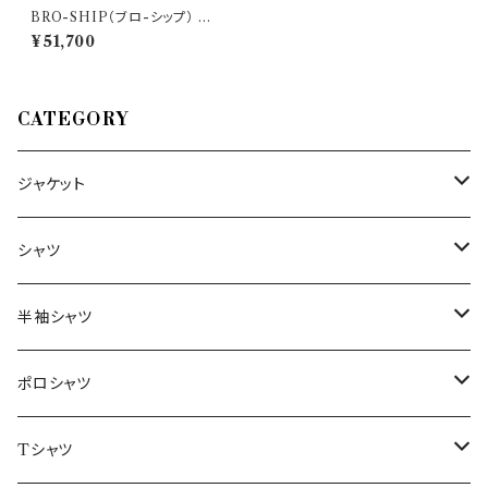
BRO-SHIP（ブロ-シップ） ジャ
ケット ROM7883 24284
¥51,700
CATEGORY
ジャケット
～44/S
シャツ
46/M
～44/S
半袖シャツ
48/L
46/M
～44/S
ポロシャツ
50/XL～
48/L
46/M
～44/S
Tシャツ