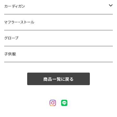
50/XL～
48/L
46/M
～44/S
カーディガン
50/XL～
48/L
46/M
～44/S
マフラー・ストール
50/XL～
48/L
46/M
グローブ
50/XL～
48/L
子供服
50/XL～
商品一覧に戻る