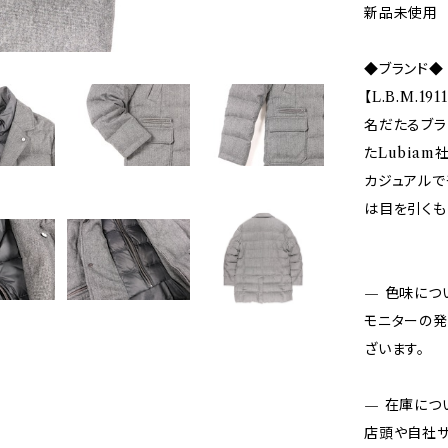
新品未使用
◆ブランド◆
【L.B.M.1
名だたるブラ
たLubia
カジュアルで
は目を引くも
— 色味につ
モニターの発
ざいます。
— 在庫につ
店頭や自社サ