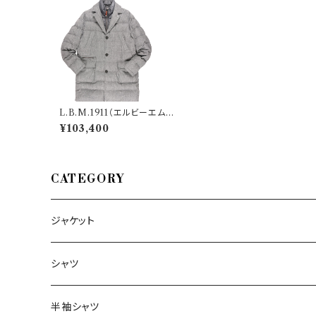
L.B.M.1911（エルビーエム）
ダウンジャケット 9340 2432
¥103,400
3
CATEGORY
ジャケット
～44/S
シャツ
46/M
～44/S
半袖シャツ