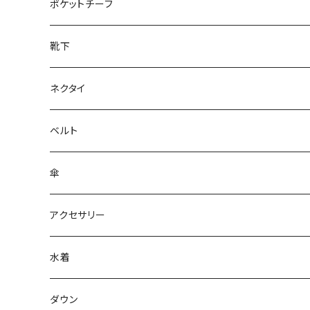
28cm～
ポケットチーフ
靴下
ネクタイ
ベルト
傘
アクセサリー
水着
～44/S
ダウン