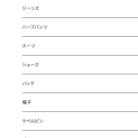
50/XL～
48/L
46/M
～44/S
ジーンズ
50/XL～
48/L
46/M
～44/S
ハーフパンツ
50/XL～
48/L
46/M
～44/S
スーツ
50/XL～
48/L
46/M
～44/S
シューズ
50/XL～
48/L
46/M
～25.5cm
バッグ
50/XL～
48/L
26cm～
帽子
50/XL～
27cm～
ラペルピン